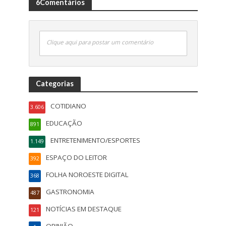
6Comentários
Clique aqui para postar um comentário
Categorias
COTIDIANO
3.606
EDUCAÇÃO
891
ENTRETENIMENTO/ESPORTES
1.149
ESPAÇO DO LEITOR
392
FOLHA NOROESTE DIGITAL
368
GASTRONOMIA
487
NOTÍCIAS EM DESTAQUE
121