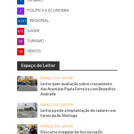
OPINIÃO
1
POLÍTICA E ECONOMIA
2
REGIONAL
4.237
SAÚDE
872
TURISMO
69
VÍDEOS
140
Espaço do Leitor
ESPAÇO DO LEITOR
Leitor quer avaliação sobre cruzamento
das Avenidas Paula Ferreira com Benedito
Andrade
ESPAÇO DO LEITOR
Leitora pede a implantação de radares em
farois da Av. Mutinga
ESPAÇO DO LEITOR
Descarte irregular de lixo na rua Dr.