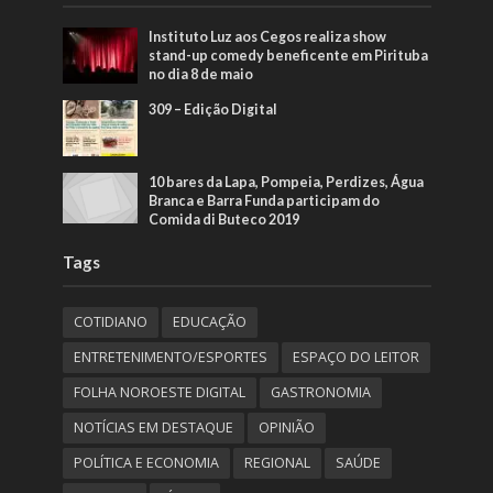
Instituto Luz aos Cegos realiza show
stand-up comedy beneficente em Pirituba
no dia 8 de maio
309 – Edição Digital
10 bares da Lapa, Pompeia, Perdizes, Água
Branca e Barra Funda participam do
Comida di Buteco 2019
Tags
COTIDIANO
EDUCAÇÃO
ENTRETENIMENTO/ESPORTES
ESPAÇO DO LEITOR
FOLHA NOROESTE DIGITAL
GASTRONOMIA
NOTÍCIAS EM DESTAQUE
OPINIÃO
POLÍTICA E ECONOMIA
REGIONAL
SAÚDE