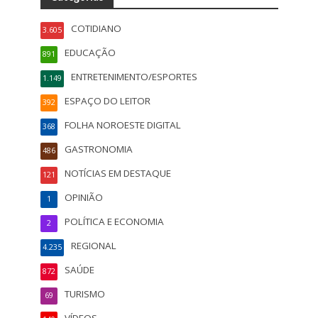
COTIDIANO
3.605
EDUCAÇÃO
891
ENTRETENIMENTO/ESPORTES
1.149
ESPAÇO DO LEITOR
392
FOLHA NOROESTE DIGITAL
368
GASTRONOMIA
486
NOTÍCIAS EM DESTAQUE
121
OPINIÃO
1
POLÍTICA E ECONOMIA
2
REGIONAL
4.235
SAÚDE
872
TURISMO
69