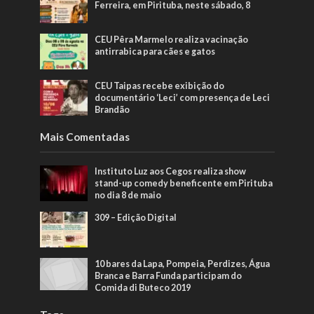
Ferreira, em Pirituba, neste sábado, 8
CEU Pêra Marmelo realiza vacinação
antirrabica para cães e gatos
CEU Taipas recebe exibição do
documentário ‘Leci’ com presença de Leci
Brandão
Mais Comentadas
Instituto Luz aos Cegos realiza show
stand-up comedy beneficente em Pirituba
no dia 8 de maio
309 – Edição Digital
10 bares da Lapa, Pompeia, Perdizes, Água
Branca e Barra Funda participam do
Comida di Buteco 2019