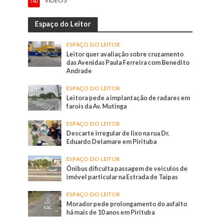
VÍDEOS
140
Espaço do Leitor
ESPAÇO DO LEITOR
Leitor quer avaliação sobre cruzamento
das Avenidas Paula Ferreira com Benedito
Andrade
ESPAÇO DO LEITOR
Leitora pede a implantação de radares em
farois da Av. Mutinga
ESPAÇO DO LEITOR
Descarte irregular de lixo na rua Dr.
Eduardo Delamare em Pirituba
ESPAÇO DO LEITOR
Ônibus dificulta passagem de veículos de
imóvel particular na Estrada de Taipas
ESPAÇO DO LEITOR
Morador pede prolongamento do asfalto
há mais de 10 anos em Pirituba