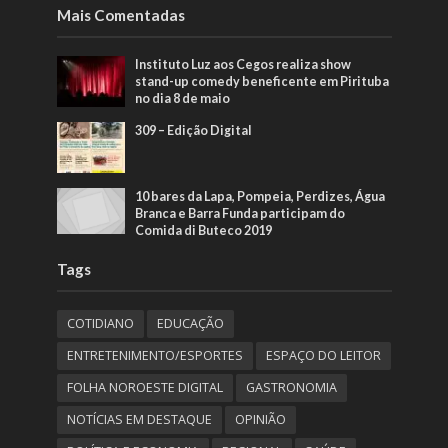
Mais Comentadas
Instituto Luz aos Cegos realiza show
stand-up comedy beneficente em Pirituba
no dia 8 de maio
309 – Edição Digital
10 bares da Lapa, Pompeia, Perdizes, Água
Branca e Barra Funda participam do
Comida di Buteco 2019
Tags
COTIDIANO
EDUCAÇÃO
ENTRETENIMENTO/ESPORTES
ESPAÇO DO LEITOR
FOLHA NOROESTE DIGITAL
GASTRONOMIA
NOTÍCIAS EM DESTAQUE
OPINIÃO