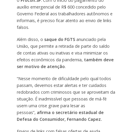
o
Procon.SP
. Com o início do pagamento do
auxílio emergencial de R$ 600 concedido pelo
Governo Federal aos trabalhadores autônomos e
informais, é preciso ficar atento ao envio de links
falsos.
Além disso, o
saque do FGTS
anunciado pela
União, que permite a retirada de parte do saldo
de contas ativas ou inativas e visa minimizar os
efeitos econômicos da pandemia,
também deve
ser motivo de atenção
.
“Nesse momento de dificuldade pelo qual todos
passam, devemos estar alertas e ter cuidados
redobrados com criminosos que se aproveitam da
situação. É inadmissível que pessoas de má-fé
usem uma crise grave para lesar as
pessoas”,
afirma o secretário estadual de
Defesa do Consumidor, Fernando Capez.
Envios de links com falsas ofertas de ajuda,