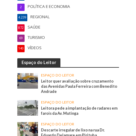
POLÍTICA E ECONOMIA
2
REGIONAL
4.239
SAÚDE
872
TURISMO
69
VÍDEOS
140
Espaço do Leitor
ESPAÇO DO LEITOR
Leitor quer avaliação sobre cruzamento
das Avenidas Paula Ferreira com Benedito
Andrade
ESPAÇO DO LEITOR
Leitora pede a implantação de radares em
farois da Av. Mutinga
ESPAÇO DO LEITOR
Descarte irregular de lixo na rua Dr.
Eduardo Delamare em Pirituba