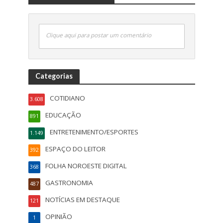
Clique aqui para postar um comentário
Categorias
COTIDIANO
3.608
EDUCAÇÃO
891
ENTRETENIMENTO/ESPORTES
1.149
ESPAÇO DO LEITOR
392
FOLHA NOROESTE DIGITAL
368
GASTRONOMIA
487
NOTÍCIAS EM DESTAQUE
121
OPINIÃO
1