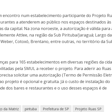
um encontro num estabelecimento participante do Projeto R
taurantes a atenderem ao público nos espaços destinados às
s da capital. Na zona noroeste, a autorização é válida para 
Clemente Attlee, na região da Sub Pirituba/Jaraguá; Largo da
s Weber, Cotoxó, Brentano, entre outras, no território da Su
enças para 165 estabelecimentos em diversas regiões da cida
bilitadas pela SMUL a receber o projeto. Para aderir ao Ruas
precisa solicitar uma autorização (Termo de Permissão Elet
ao projeto é opcional e gratuita. Já o custo de instalação do
ade dos bares e restaurantes e o uso desses espaços é de
o da Matriz
pirituba
Prefeitura de SP
Projeto Ruas SP