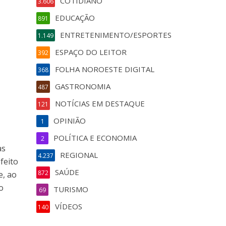
COTIDIANO
3.606
EDUCAÇÃO
891
ENTRETENIMENTO/ESPORTES
1.149
ESPAÇO DO LEITOR
392
FOLHA NOROESTE DIGITAL
368
GASTRONOMIA
487
NOTÍCIAS EM DESTAQUE
121
OPINIÃO
1
POLÍTICA E ECONOMIA
2
as
REGIONAL
4.237
feito
SAÚDE
872
e, ao
o
TURISMO
69
VÍDEOS
140