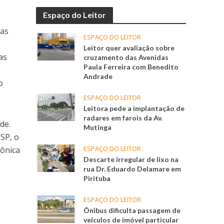
Espaço do Leitor
uas
ESPAÇO DO LEITOR
Leitor quer avaliação sobre
as
cruzamento das Avenidas
Paula Ferreira com Benedito
Andrade
b
ESPAÇO DO LEITOR
Leitora pede a implantação de
radares em farois da Av.
de.
Mutinga
 SP, o
ESPAÇO DO LEITOR
rônica
Descarte irregular de lixo na
rua Dr. Eduardo Delamare em
Pirituba
ESPAÇO DO LEITOR
Ônibus dificulta passagem de
veículos de imóvel particular