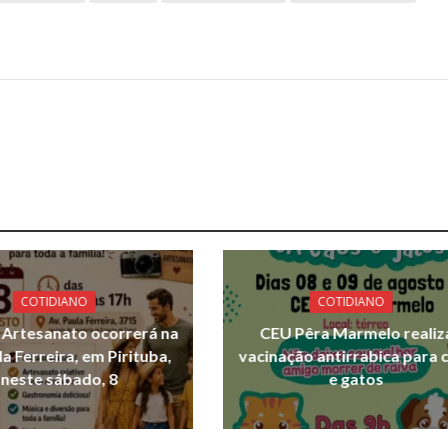
COTIDIANO
COTIDIANO
e Artesanato ocorrerá na
CEU Pêra Marmelo realiz
la Ferreira, em Pirituba,
vacinação antirrabica para 
neste sábado, 8
e gatos