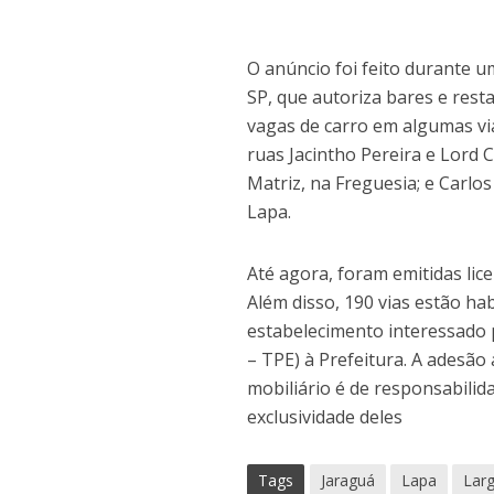
O anúncio foi feito durante 
SP, que autoriza bares e res
vagas de carro em algumas via
ruas Jacintho Pereira e Lord 
Matriz, na Freguesia; e Carlo
Lapa.
Até agora, foram emitidas lic
Além disso, 190 vias estão ha
estabelecimento interessado 
– TPE) à Prefeitura. A adesão 
mobiliário é de responsabilid
exclusividade deles
Tags
Jaraguá
Lapa
Larg