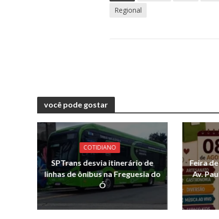
Regional
você pode gostar
COTIDIANO
SPTrans desvia itinerário de
Feira d
linhas de ônibus na Freguesia do
Av. Pau
Ó