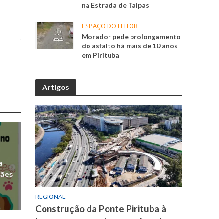
na Estrada de Taipas
ESPAÇO DO LEITOR
Morador pede prolongamento
do asfalto há mais de 10 anos
em Pirituba
Artigos
a
cães
REGIONAL
Construção da Ponte Pirituba à