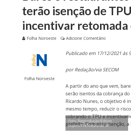
terão isenção de TP
incentivar retomada
Folha Noroeste
Adicione Comentário
Publicado em 17/12/2021 às 
por Redação/via SECOM
Folha Noroeste
A partir do ano que vem, bar
serão isentos da cobrança d
Ricardo Nunes, o objetivo é i
mesmo tempo, reduzir o risco
cobrando o TPU e incentivamo
Foto: Reprodução/Edson
prefeito. Com essa isenção, a
Lopes/Prefeitura de SP