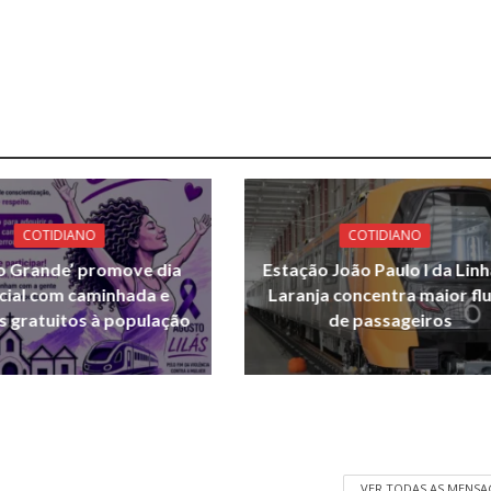
COTIDIANO
COTIDIANO
o Grande’ promove dia
Estação João Paulo I da Linh
cial com caminhada e
Laranja concentra maior fl
s gratuitos à população
de passageiros
VER TODAS AS MENSA