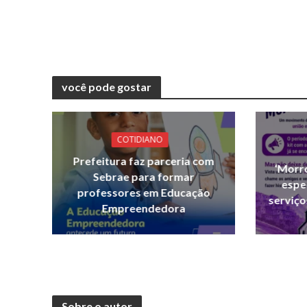
você pode gostar
COTIDIANO
Prefeitura faz parceria com
‘Morr
Sebrae para formar
espe
professores em Educação
serviço
Empreendedora
Sobre o autor