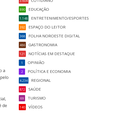
COTIDIANO
3.604
EDUCAÇÃO
890
ENTRETENIMENTO/ESPORTES
1.148
ESPAÇO DO LEITOR
392
FOLHA NOROESTE DIGITAL
368
GASTRONOMIA
486
NOTÍCIAS EM DESTAQUE
121
OPINIÃO
1
o a
POLÍTICA E ECONOMIA
2
 pelo
REGIONAL
4.234
SAÚDE
872
TURISMO
ial,
69
é de
VÍDEOS
140