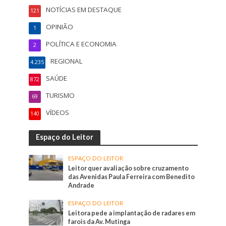
NOTÍCIAS EM DESTAQUE
121
OPINIÃO
1
POLÍTICA E ECONOMIA
2
REGIONAL
4.235
SAÚDE
872
TURISMO
69
VÍDEOS
140
Espaço do Leitor
ESPAÇO DO LEITOR
Leitor quer avaliação sobre cruzamento
das Avenidas Paula Ferreira com Benedito
Andrade
ESPAÇO DO LEITOR
Leitora pede a implantação de radares em
farois da Av. Mutinga