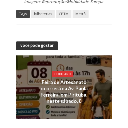
Imagem: Reprodução/Mobilidade Sampa
Tags
bilheterias
CPTM
Metrô
você pode gostar
COTIDIANO
Feira de Artesanato
ocorrerá na Av. Paula
Ferreira, em Pirituba,
neste sábado, 8