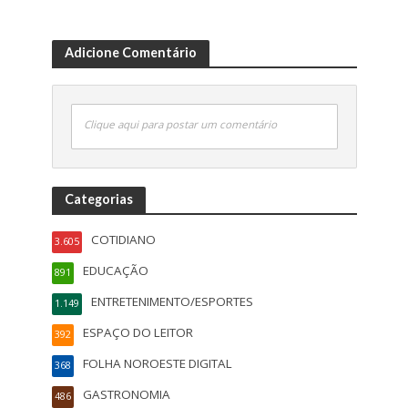
Adicione Comentário
Clique aqui para postar um comentário
Categorias
COTIDIANO
3.605
EDUCAÇÃO
891
ENTRETENIMENTO/ESPORTES
1.149
ESPAÇO DO LEITOR
392
FOLHA NOROESTE DIGITAL
368
GASTRONOMIA
486