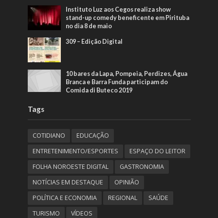
Instituto Luz aos Cegos realiza show
stand-up comedy beneficente em Pirituba
no dia 8 de maio
309 – Edição Digital
10 bares da Lapa, Pompeia, Perdizes, Água
Branca e Barra Funda participam do
Comida di Buteco 2019
Tags
COTIDIANO
EDUCAÇÃO
ENTRETENIMENTO/ESPORTES
ESPAÇO DO LEITOR
FOLHA NOROESTE DIGITAL
GASTRONOMIA
NOTÍCIAS EM DESTAQUE
OPINIÃO
POLÍTICA E ECONOMIA
REGIONAL
SAÚDE
TURISMO
VÍDEOS