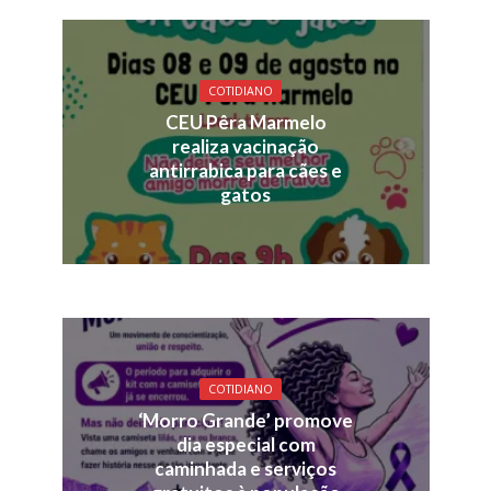
COTIDIANO
CEU Pêra Marmelo
realiza vacinação
antirrabica para cães e
gatos
COTIDIANO
‘Morro Grande’ promove
dia especial com
caminhada e serviços