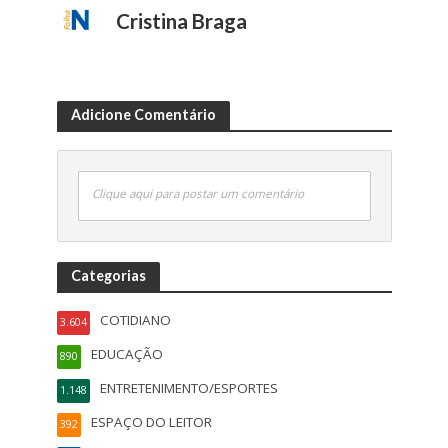
Cristina Braga
Adicione Comentário
Clique aqui para postar um comentário
Categorias
COTIDIANO
3.604
EDUCAÇÃO
890
ENTRETENIMENTO/ESPORTES
1.148
ESPAÇO DO LEITOR
392