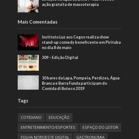
ação gratuita de massoterapia
Mais Comentadas
Instituto Luz aos Cegos realiza show
stand-up comedy beneficente em Pirituba
no dia 8 de maio
309 – Edição Digital
10 bares da Lapa, Pompeia, Perdizes, Água
Branca e Barra Funda participam do
Comida di Buteco 2019
Tags
COTIDIANO
EDUCAÇÃO
ENTRETENIMENTO/ESPORTES
ESPAÇO DO LEITOR
FOLHA NOROESTE DIGITAL
GASTRONOMIA