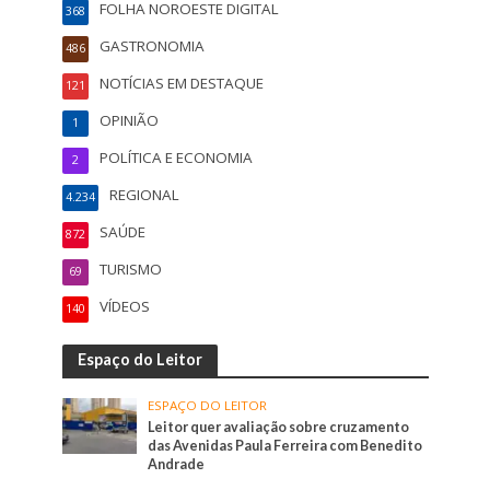
FOLHA NOROESTE DIGITAL
368
GASTRONOMIA
486
NOTÍCIAS EM DESTAQUE
121
OPINIÃO
1
POLÍTICA E ECONOMIA
2
REGIONAL
4.234
SAÚDE
872
TURISMO
69
VÍDEOS
140
Espaço do Leitor
ESPAÇO DO LEITOR
Leitor quer avaliação sobre cruzamento
das Avenidas Paula Ferreira com Benedito
Andrade