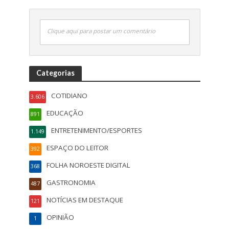
Clique aqui para postar um comentário
Categorias
COTIDIANO
3.606
EDUCAÇÃO
891
ENTRETENIMENTO/ESPORTES
1.149
ESPAÇO DO LEITOR
392
FOLHA NOROESTE DIGITAL
368
GASTRONOMIA
487
NOTÍCIAS EM DESTAQUE
121
OPINIÃO
1