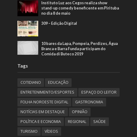
Instituto Luz aos Cegos realiza show
stand-up comedy beneficente em Pirituba
no dia 8 de maio
309 – Edição Digital
10 bares da Lapa, Pompeia, Perdizes, Água
Branca e Barra Funda participam do
Comida di Buteco 2019
Tags
COTIDIANO
EDUCAÇÃO
ENTRETENIMENTO/ESPORTES
ESPAÇO DO LEITOR
FOLHA NOROESTE DIGITAL
GASTRONOMIA
NOTÍCIAS EM DESTAQUE
OPINIÃO
POLÍTICA E ECONOMIA
REGIONAL
SAÚDE
TURISMO
VÍDEOS