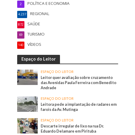
POLÍTICA E ECONOMIA
2
REGIONAL
4.237
SAÚDE
872
TURISMO
69
VÍDEOS
140
Espaço do Leitor
ESPAÇO DO LEITOR
Leitor quer avaliação sobre cruzamento
das Avenidas Paula Ferreira com Benedito
Andrade
ESPAÇO DO LEITOR
Leitora pede a implantação de radares em
farois da Av. Mutinga
ESPAÇO DO LEITOR
Descarte irregular de lixo na rua Dr.
Eduardo Delamare em Pirituba