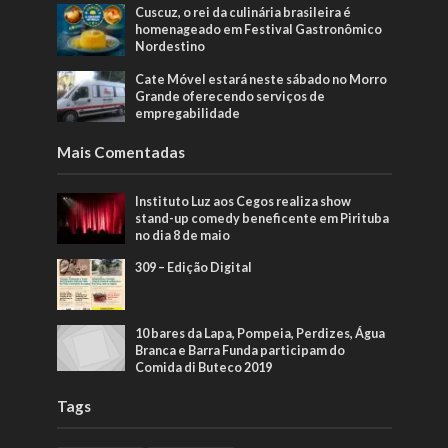
Cuscuz, o rei da culinária brasileira é
homenageado em Festival Gastronômico
Nordestino
Cate Móvel estará neste sábado no Morro
Grande oferecendo serviços de
empregabilidade
Mais Comentadas
Instituto Luz aos Cegos realiza show
stand-up comedy beneficente em Pirituba
no dia 8 de maio
309 – Edição Digital
10 bares da Lapa, Pompeia, Perdizes, Água
Branca e Barra Funda participam do
Comida di Buteco 2019
Tags