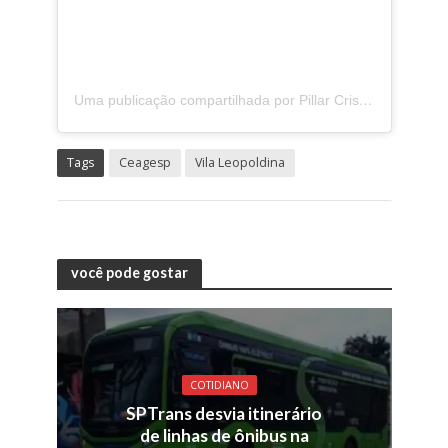
Uma publicação compartilhada por Pillar Cris (@crispillar_)
Tags
Ceagesp
Vila Leopoldina
você pode gostar
COTIDIANO
SPTrans desvia itinerário
de linhas de ônibus na