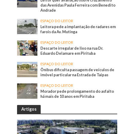
Leitor quer avaliação sobre cruzamento
das Avenidas Paula Ferreira com Benedito
Andrade
ESPAÇO DO LEITOR
Leitora pede a implantação de radares em
farois da Av. Mutinga
ESPAÇO DO LEITOR
Descarte irregular de lixo na rua Dr.
Eduardo Delamare em Pirituba
ESPAÇO DO LEITOR
Ônibus dificulta passagem de veículos de
imóvel particular na Estrada de Taipas
ESPAÇO DO LEITOR
Morador pede prolongamento do asfalto
há mais de 10 anos em Pirituba
Artigos