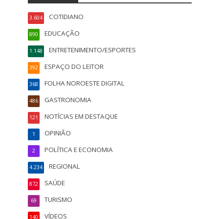
COTIDIANO
3.604
EDUCAÇÃO
890
ENTRETENIMENTO/ESPORTES
1.148
ESPAÇO DO LEITOR
392
FOLHA NOROESTE DIGITAL
368
GASTRONOMIA
486
NOTÍCIAS EM DESTAQUE
121
OPINIÃO
1
POLÍTICA E ECONOMIA
2
REGIONAL
4.234
SAÚDE
872
TURISMO
69
VÍDEOS
140