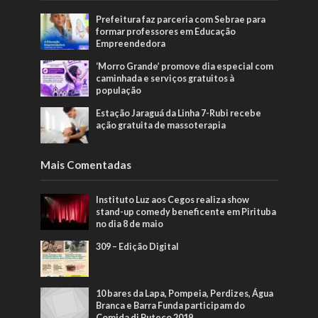
Prefeitura faz parceria com Sebrae para
formar professores em Educação
Empreendedora
‘Morro Grande’ promove dia especial com
caminhada e serviços gratuitos à
população
Estação Jaraguá da Linha 7-Rubi recebe
ação gratuita de massoterapia
Mais Comentadas
Instituto Luz aos Cegos realiza show
stand-up comedy beneficente em Pirituba
no dia 8 de maio
309 – Edição Digital
10 bares da Lapa, Pompeia, Perdizes, Água
Branca e Barra Funda participam do
Comida di Buteco 2019