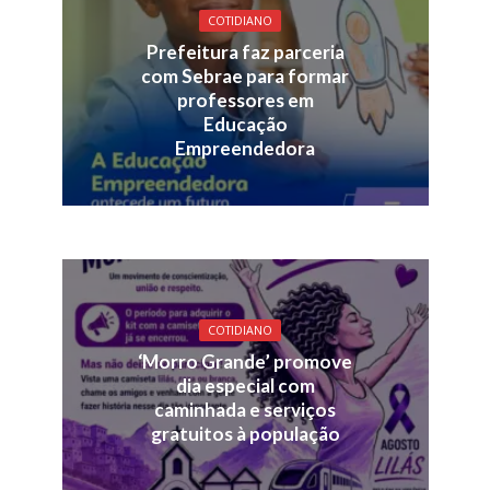
COTIDIANO
Prefeitura faz parceria
com Sebrae para formar
professores em
Educação
Empreendedora
COTIDIANO
‘Morro Grande’ promove
dia especial com
caminhada e serviços
gratuitos à população