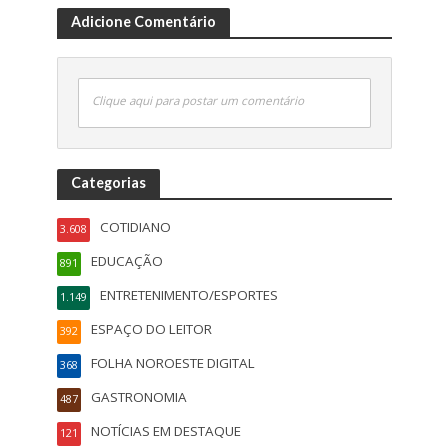
Adicione Comentário
Clique aqui para postar um comentário
Categorias
COTIDIANO
3.608
EDUCAÇÃO
891
ENTRETENIMENTO/ESPORTES
1.149
ESPAÇO DO LEITOR
392
FOLHA NOROESTE DIGITAL
368
GASTRONOMIA
487
NOTÍCIAS EM DESTAQUE
121