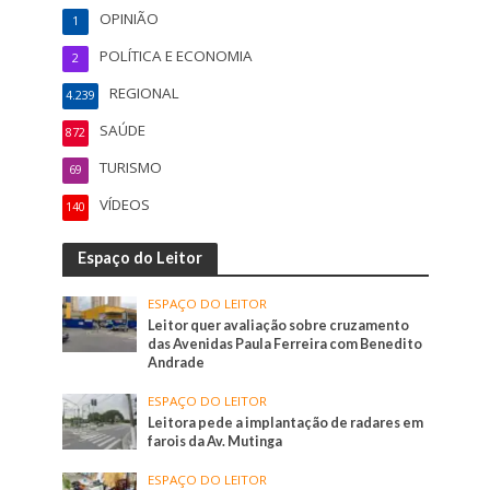
OPINIÃO
1
POLÍTICA E ECONOMIA
2
REGIONAL
4.239
SAÚDE
872
TURISMO
69
VÍDEOS
140
Espaço do Leitor
ESPAÇO DO LEITOR
Leitor quer avaliação sobre cruzamento
das Avenidas Paula Ferreira com Benedito
Andrade
ESPAÇO DO LEITOR
Leitora pede a implantação de radares em
farois da Av. Mutinga
ESPAÇO DO LEITOR