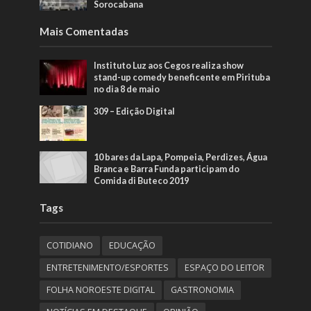
Sorocabana
Mais Comentadas
Instituto Luz aos Cegos realiza show
stand-up comedy beneficente em Pirituba
no dia 8 de maio
309 – Edição Digital
10 bares da Lapa, Pompeia, Perdizes, Água
Branca e Barra Funda participam do
Comida di Buteco 2019
Tags
COTIDIANO
EDUCAÇÃO
ENTRETENIMENTO/ESPORTES
ESPAÇO DO LEITOR
FOLHA NOROESTE DIGITAL
GASTRONOMIA