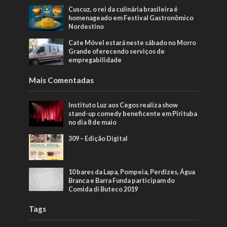
Cuscuz, o rei da culinária brasileira é
homenageado em Festival Gastronômico
Nordestino
Cate Móvel estará neste sábado no Morro
Grande oferecendo serviços de
empregabilidade
Mais Comentadas
Instituto Luz aos Cegos realiza show
stand-up comedy beneficente em Pirituba
no dia 8 de maio
309 – Edição Digital
10 bares da Lapa, Pompeia, Perdizes, Água
Branca e Barra Funda participam do
Comida di Buteco 2019
Tags