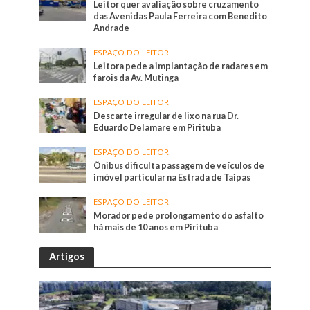
Leitor quer avaliação sobre cruzamento
das Avenidas Paula Ferreira com Benedito
Andrade
ESPAÇO DO LEITOR
Leitora pede a implantação de radares em
farois da Av. Mutinga
ESPAÇO DO LEITOR
Descarte irregular de lixo na rua Dr.
Eduardo Delamare em Pirituba
ESPAÇO DO LEITOR
Ônibus dificulta passagem de veículos de
imóvel particular na Estrada de Taipas
ESPAÇO DO LEITOR
Morador pede prolongamento do asfalto
há mais de 10 anos em Pirituba
Artigos