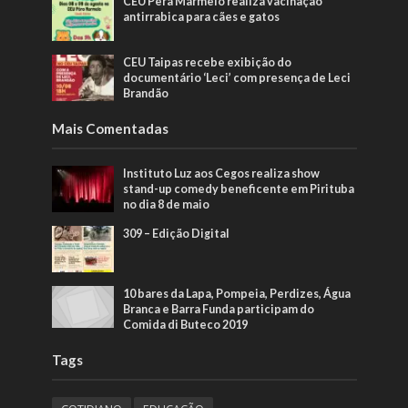
CEU Pêra Marmelo realiza vacinação
antirrabica para cães e gatos
CEU Taipas recebe exibição do
documentário ‘Leci’ com presença de Leci
Brandão
Mais Comentadas
Instituto Luz aos Cegos realiza show
stand-up comedy beneficente em Pirituba
no dia 8 de maio
309 – Edição Digital
10 bares da Lapa, Pompeia, Perdizes, Água
Branca e Barra Funda participam do
Comida di Buteco 2019
Tags