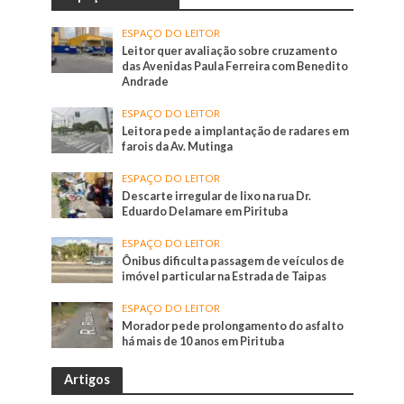
ESPAÇO DO LEITOR
Leitor quer avaliação sobre cruzamento
das Avenidas Paula Ferreira com Benedito
Andrade
ESPAÇO DO LEITOR
Leitora pede a implantação de radares em
farois da Av. Mutinga
ESPAÇO DO LEITOR
Descarte irregular de lixo na rua Dr.
Eduardo Delamare em Pirituba
ESPAÇO DO LEITOR
Ônibus dificulta passagem de veículos de
imóvel particular na Estrada de Taipas
ESPAÇO DO LEITOR
Morador pede prolongamento do asfalto
há mais de 10 anos em Pirituba
Artigos