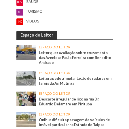
SAÚDE
872
TURISMO
69
VÍDEOS
140
Espaço do Leitor
ESPAÇO DO LEITOR
Leitor quer avaliação sobre cruzamento
das Avenidas Paula Ferreira com Benedito
Andrade
ESPAÇO DO LEITOR
Leitora pede a implantação de radares em
farois da Av. Mutinga
ESPAÇO DO LEITOR
Descarte irregular de lixo na rua Dr.
Eduardo Delamare em Pirituba
ESPAÇO DO LEITOR
Ônibus dificulta passagem de veículos de
imóvel particular na Estrada de Taipas