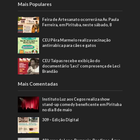
Mais Populares
Feira de Artesanato ocorrerá na Av. Paula
Ferreira, em Pirituba, neste sábado, 8
CEU Pêra Marmelo realiza vacinação
antirrabica para cães e gatos
CEU Taipas recebe exibição do
documentário ‘Leci’ com presença de Leci
Brandão
Mais Comentadas
Instituto Luz aos Cegos realiza show
stand-up comedy beneficente em Pirituba
no dia 8 de maio
309 – Edição Digital