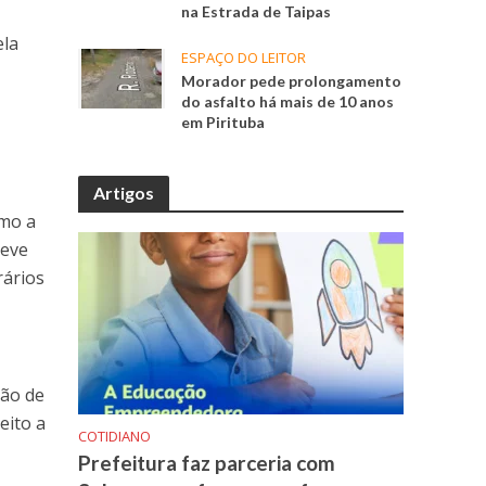
na Estrada de Taipas
ela
ESPAÇO DO LEITOR
Morador pede prolongamento
do asfalto há mais de 10 anos
em Pirituba
Artigos
omo a
Deve
rários
ção de
eito a
COTIDIANO
Prefeitura faz parceria com