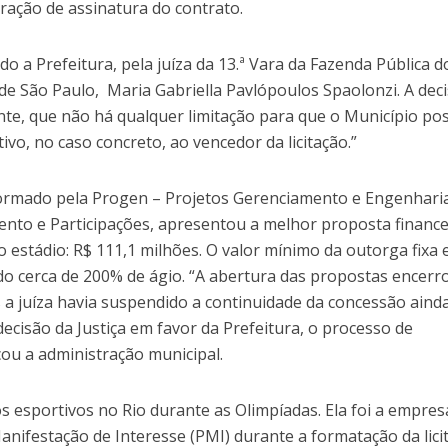
ração de assinatura do contrato.
do a Prefeitura, pela juíza da 13.ª Vara da Fazenda Pública d
 de São Paulo, Maria Gabriella Pavlópoulos Spaolonzi. A dec
ente, que não há qualquer limitação para que o Município po
tivo, no caso concreto, ao vencedor da licitação.”
ormado pela Progen – Projetos Gerenciamento e Engenharia
ento e Participações, apresentou a melhor proposta finance
 estádio: R$ 111,1 milhões. O valor mínimo da outorga fixa 
do cerca de 200% de ágio. “A abertura das propostas encerr
as a juíza havia suspendido a continuidade da concessão ain
decisão da Justiça em favor da Prefeitura, o processo de
ou a administração municipal.
 esportivos no Rio durante as Olimpíadas. Ela foi a empres
nifestação de Interesse (PMI) durante a formatação da lici