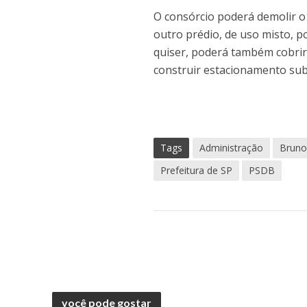
O consórcio poderá demolir o 
outro prédio, de uso misto, p
quiser, poderá também cobrir
construir estacionamento su
Tags
Administração
Bruno
Prefeitura de SP
PSDB
você pode gostar