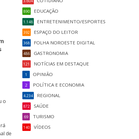
COTIDIANO
3.604
EDUCAÇÃO
890
ENTRETENIMENTO/ESPORTES
1.148
ESPAÇO DO LEITOR
392
om
FOLHA NOROESTE DIGITAL
368
s
GASTRONOMIA
486
NOTÍCIAS EM DESTAQUE
121
OPINIÃO
1
POLÍTICA E ECONOMIA
2
REGIONAL
4.234
u o
SAÚDE
872
TURISMO
69
erá
VÍDEOS
140
al de