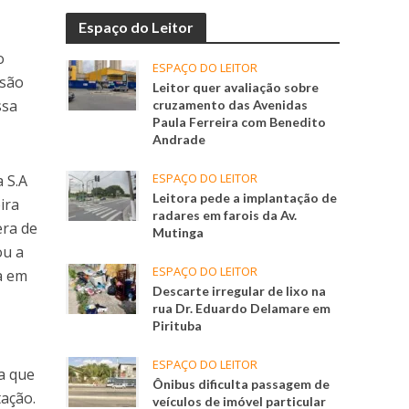
Espaço do Leitor
o
ESPAÇO DO LEITOR
isão
Leitor quer avaliação sobre
ssa
cruzamento das Avenidas
Paula Ferreira com Benedito
Andrade
ESPAÇO DO LEITOR
 S.A
Leitora pede a implantação de
ira
radares em farois da Av.
era de
Mutinga
ou a
ESPAÇO DO LEITOR
da em
Descarte irregular de lixo na
rua Dr. Eduardo Delamare em
Pirituba
ESPAÇO DO LEITOR
a que
Ônibus dificulta passagem de
tação.
veículos de imóvel particular