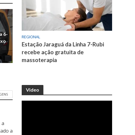
a 6-
REGIONAL
uxo
Estação Jaraguá da Linha 7-Rubi
recebe ação gratuita de
massoterapia
Video
GENS
 a
dado a