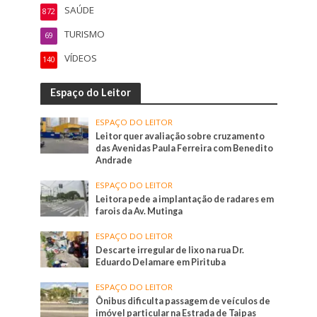
SAÚDE
872
TURISMO
69
VÍDEOS
140
Espaço do Leitor
ESPAÇO DO LEITOR
Leitor quer avaliação sobre cruzamento
das Avenidas Paula Ferreira com Benedito
Andrade
ESPAÇO DO LEITOR
Leitora pede a implantação de radares em
farois da Av. Mutinga
ESPAÇO DO LEITOR
Descarte irregular de lixo na rua Dr.
Eduardo Delamare em Pirituba
ESPAÇO DO LEITOR
Ônibus dificulta passagem de veículos de
imóvel particular na Estrada de Taipas