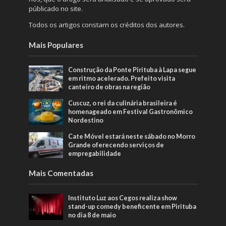
públicado no site.
Todos os artigos constam os créditos dos autores.
Mais Populares
Construção da Ponte Pirituba à Lapa segue
em ritmo acelerado. Prefeito visita
canteiro de obras na região
Cuscuz, o rei da culinária brasileira é
homenageado em Festival Gastronômico
Nordestino
Cate Móvel estará neste sábado no Morro
Grande oferecendo serviços de
empregabilidade
Mais Comentadas
Instituto Luz aos Cegos realiza show
stand-up comedy beneficente em Pirituba
no dia 8 de maio