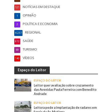
NOTÍCIAS EM DESTAQUE
121
OPINIÃO
1
POLÍTICA E ECONOMIA
2
REGIONAL
4.237
SAÚDE
872
TURISMO
69
VÍDEOS
140
Espaço do Leitor
ESPAÇO DO LEITOR
Leitor quer avaliação sobre cruzamento
das Avenidas Paula Ferreira com Benedito
Andrade
ESPAÇO DO LEITOR
Leitora pede a implantação de radares em
farois da Av. Mutinga