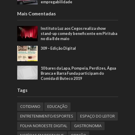
empregabilidade
Mais Comentadas
Instituto Luz aos Cegos realiza show
stand-up comedy beneficente em Pirituba
no dia 8 de maio
309 – Edição Digital
10 bares da Lapa, Pompeia, Perdizes, Água
Branca e Barra Funda participam do
Comida di Buteco 2019
Tags
COTIDIANO
EDUCAÇÃO
ENTRETENIMENTO/ESPORTES
ESPAÇO DO LEITOR
FOLHA NOROESTE DIGITAL
GASTRONOMIA