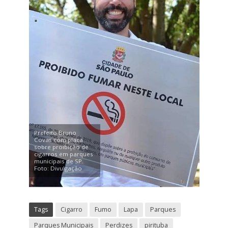
Prefeito Bruno
Covas com placa
sobre proibição de
cigarros em parques
municipais de SP.
Foto: Divulgação
Tags
Cigarro
Fumo
Lapa
Parques
Parques Municipais
Perdizes
pirituba