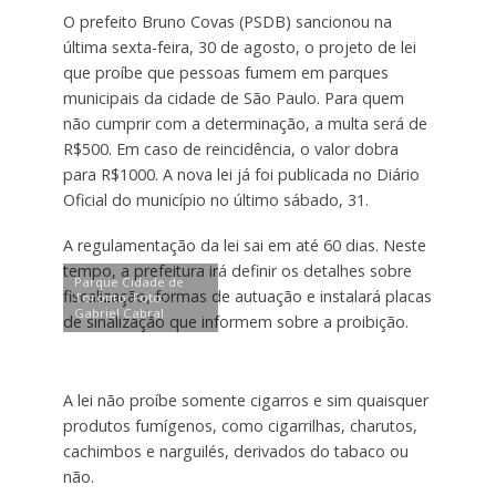
O prefeito Bruno Covas (PSDB) sancionou na
última sexta-feira, 30 de agosto, o projeto de lei
que proíbe que pessoas fumem em parques
municipais da cidade de São Paulo. Para quem
não cumprir com a determinação, a multa será de
R$500. Em caso de reincidência, o valor dobra
para R$1000. A nova lei já foi publicada no Diário
Oficial do município no último sábado, 31.
A regulamentação da lei sai em até 60 dias. Neste
tempo, a prefeitura irá definir os detalhes sobre
Parque Cidade de
fiscalização, formas de autuação e instalará placas
Toronto. Foto:
Gabriel Cabral
de sinalização que informem sobre a proibição.
A lei não proíbe somente cigarros e sim quaisquer
produtos fumígenos, como cigarrilhas, charutos,
cachimbos e narguilés, derivados do tabaco ou
não.