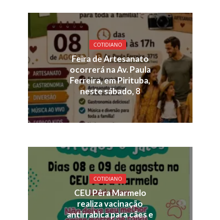
COTIDIANO
Feira de Artesanato
ocorrerá na Av. Paula
Ferreira, em Pirituba,
neste sábado, 8
COTIDIANO
CEU Pêra Marmelo
realiza vacinação
antirrabica para cães e