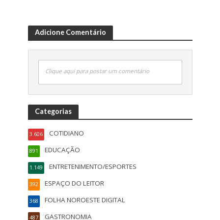
Adicione Comentário
Clique aqui para postar um comentário
Categorias
COTIDIANO
3.606
EDUCAÇÃO
891
ENTRETENIMENTO/ESPORTES
1.149
ESPAÇO DO LEITOR
392
FOLHA NOROESTE DIGITAL
368
GASTRONOMIA
487