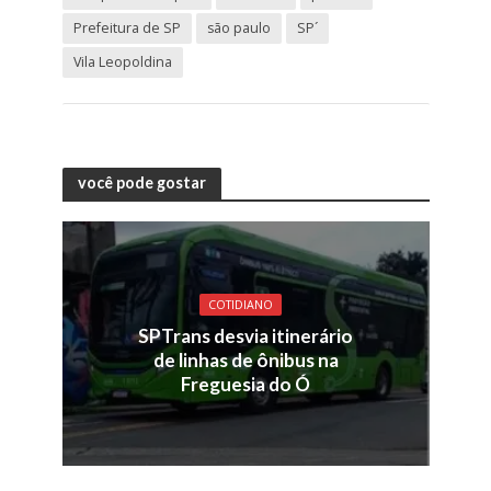
Prefeitura de SP
são paulo
SP´
Vila Leopoldina
você pode gostar
COTIDIANO
SPTrans desvia itinerário
de linhas de ônibus na
Freguesia do Ó