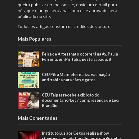
queira publicar em nosso site, envie um e-mail para
nós, que o artigo será analisado e se aprovado será
públicado no site.
Todos os artigos constam os créditos dos autores.
Mais Populares
Feira de Artesanato ocorrerá na Av. Paula
Ferreira, em Pirituba, neste sábado, 8
CEU Pêra Marmelo realiza vacinação
antirrabica para cães e gatos
CEU Taipas recebe exibição do
documentário ‘Leci’ com presença de Leci
Brandão
Mais Comentadas
Instituto Luz aos Cegos realiza show
stand-up comedy beneficente em Pirituba