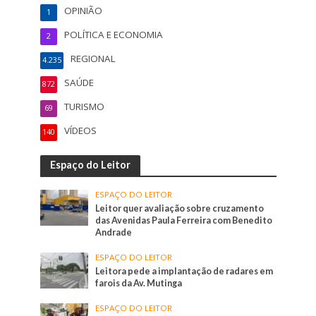
OPINIÃO
1
POLÍTICA E ECONOMIA
2
REGIONAL
4.235
SAÚDE
872
TURISMO
69
VÍDEOS
140
Espaço do Leitor
ESPAÇO DO LEITOR
Leitor quer avaliação sobre cruzamento
das Avenidas Paula Ferreira com Benedito
Andrade
ESPAÇO DO LEITOR
Leitora pede a implantação de radares em
farois da Av. Mutinga
ESPAÇO DO LEITOR