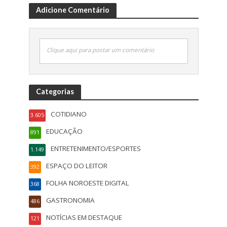
Adicione Comentário
Clique aqui para postar um comentário
Categorias
COTIDIANO
3.605
EDUCAÇÃO
891
ENTRETENIMENTO/ESPORTES
1.149
ESPAÇO DO LEITOR
392
FOLHA NOROESTE DIGITAL
368
GASTRONOMIA
486
NOTÍCIAS EM DESTAQUE
121