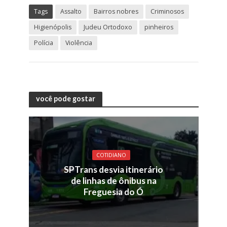
Tags
Assalto
Bairros nobres
Criminosos
Higienópolis
Judeu Ortodoxo
pinheiros
Polícia
Violência
você pode gostar
COTIDIANO
SPTrans desvia itinerário
de linhas de ônibus na
Freguesia do Ó