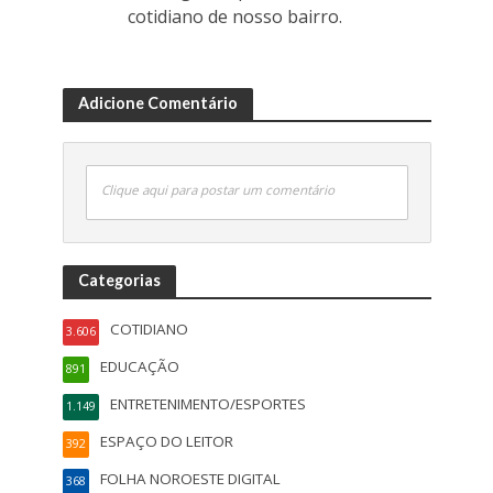
cotidiano de nosso bairro.
Adicione Comentário
Clique aqui para postar um comentário
Categorias
COTIDIANO
3.606
EDUCAÇÃO
891
ENTRETENIMENTO/ESPORTES
1.149
ESPAÇO DO LEITOR
392
FOLHA NOROESTE DIGITAL
368