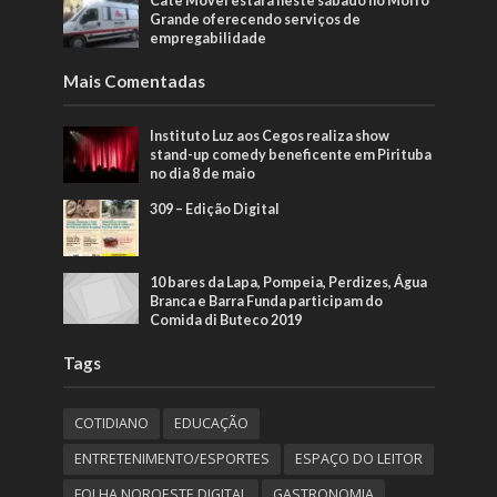
Cate Móvel estará neste sábado no Morro
Grande oferecendo serviços de
empregabilidade
Mais Comentadas
Instituto Luz aos Cegos realiza show
stand-up comedy beneficente em Pirituba
no dia 8 de maio
309 – Edição Digital
10 bares da Lapa, Pompeia, Perdizes, Água
Branca e Barra Funda participam do
Comida di Buteco 2019
Tags
COTIDIANO
EDUCAÇÃO
ENTRETENIMENTO/ESPORTES
ESPAÇO DO LEITOR
FOLHA NOROESTE DIGITAL
GASTRONOMIA