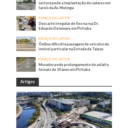
Leitora pede a implantação de radares em
farois da Av. Mutinga
ESPAÇO DO LEITOR
Descarte irregular de lixo na rua Dr.
Eduardo Delamare em Pirituba
ESPAÇO DO LEITOR
Ônibus dificulta passagem de veículos de
imóvel particular na Estrada de Taipas
ESPAÇO DO LEITOR
Morador pede prolongamento do asfalto
há mais de 10 anos em Pirituba
Artigos