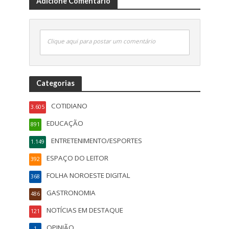
Adicione Comentário
Clique aqui para postar um comentário
Categorias
COTIDIANO
3.605
EDUCAÇÃO
891
ENTRETENIMENTO/ESPORTES
1.149
ESPAÇO DO LEITOR
392
FOLHA NOROESTE DIGITAL
368
GASTRONOMIA
486
NOTÍCIAS EM DESTAQUE
121
OPINIÃO
1