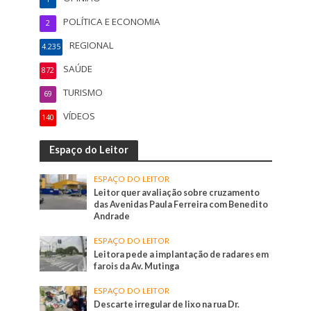
POLÍTICA E ECONOMIA
2
REGIONAL
4.235
SAÚDE
872
TURISMO
69
VÍDEOS
140
Espaço do Leitor
ESPAÇO DO LEITOR
Leitor quer avaliação sobre cruzamento
das Avenidas Paula Ferreira com Benedito
Andrade
ESPAÇO DO LEITOR
Leitora pede a implantação de radares em
farois da Av. Mutinga
ESPAÇO DO LEITOR
Descarte irregular de lixo na rua Dr.