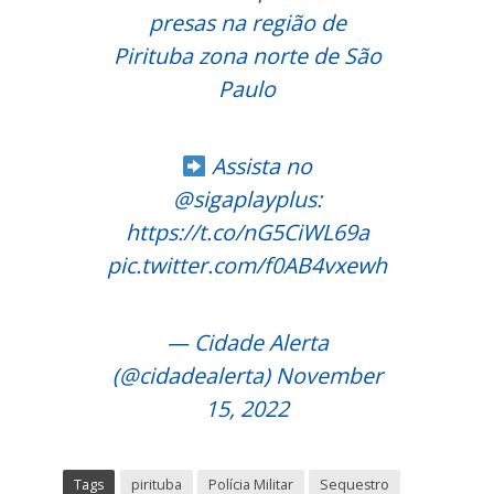
presas na região de
Pirituba zona norte de São
Paulo
Assista no
@sigaplayplus
:
https://t.co/nG5CiWL69a
pic.twitter.com/f0AB4vxewh
— Cidade Alerta
(@cidadealerta)
November
15, 2022
Tags
pirituba
Polícia Militar
Sequestro