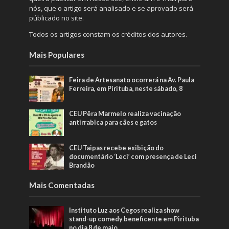
nós, que o artigo será analisado e se aprovado será
públicado no site.
Todos os artigos constam os créditos dos autores.
Mais Populares
Feira de Artesanato ocorrerá na Av. Paula
Ferreira, em Pirituba, neste sábado, 8
CEU Pêra Marmelo realiza vacinação
antirrabica para cães e gatos
CEU Taipas recebe exibição do
documentário ‘Leci’ com presença de Leci
Brandão
Mais Comentadas
Instituto Luz aos Cegos realiza show
stand-up comedy beneficente em Pirituba
no dia 8 de maio