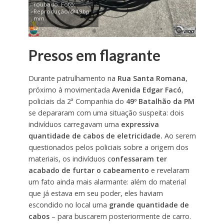
roubado. Foto:
Reprodução/@49bp
mm
Presos em flagrante
Durante patrulhamento na
Rua Santa Romana
,
próximo à movimentada
Avenida Edgar Facó
,
policiais da 2ª Companhia do
49º Batalhão da PM
se depararam com uma situação suspeita: dois
indivíduos carregavam uma
expressiva
quantidade de cabos de eletricidade.
Ao serem
questionados pelos policiais sobre a origem dos
materiais, os indivíduos c
onfessaram ter
acabado de furtar o cabeamento
e revelaram
um fato ainda mais alarmante: além do material
que já estava em seu poder, eles haviam
escondido no local uma
grande quantidade de
cabos
– para buscarem posteriormente de carro.