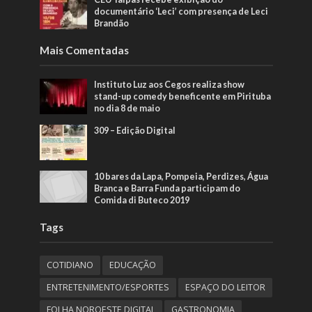
documentário ‘Leci’ com presença de Leci
Brandão
Mais Comentadas
Instituto Luz aos Cegos realiza show
stand-up comedy beneficente em Pirituba
no dia 8 de maio
309 – Edição Digital
10 bares da Lapa, Pompeia, Perdizes, Água
Branca e Barra Funda participam do
Comida di Buteco 2019
Tags
COTIDIANO
EDUCAÇÃO
ENTRETENIMENTO/ESPORTES
ESPAÇO DO LEITOR
FOLHA NOROESTE DIGITAL
GASTRONOMIA