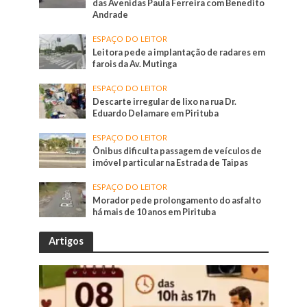
das Avenidas Paula Ferreira com Benedito
Andrade
ESPAÇO DO LEITOR
Leitora pede a implantação de radares em
farois da Av. Mutinga
ESPAÇO DO LEITOR
Descarte irregular de lixo na rua Dr.
Eduardo Delamare em Pirituba
ESPAÇO DO LEITOR
Ônibus dificulta passagem de veículos de
imóvel particular na Estrada de Taipas
ESPAÇO DO LEITOR
Morador pede prolongamento do asfalto
há mais de 10 anos em Pirituba
Artigos