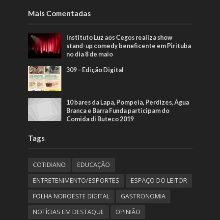
Mais Comentadas
Instituto Luz aos Cegos realiza show
stand-up comedy beneficente em Pirituba
no dia 8 de maio
309 – Edição Digital
10 bares da Lapa, Pompeia, Perdizes, Água
Branca e Barra Funda participam do
Comida di Buteco 2019
Tags
COTIDIANO
EDUCAÇÃO
ENTRETENIMENTO/ESPORTES
ESPAÇO DO LEITOR
FOLHA NOROESTE DIGITAL
GASTRONOMIA
NOTÍCIAS EM DESTAQUE
OPINIÃO