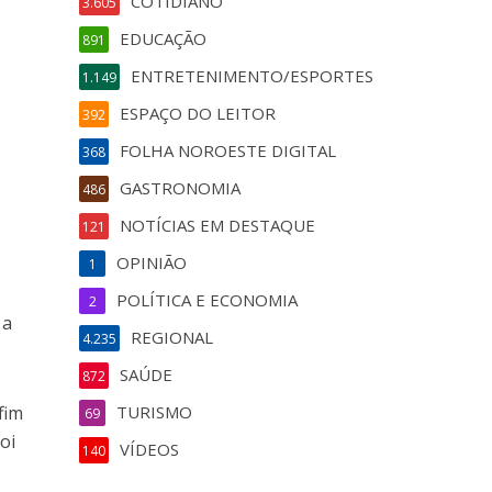
COTIDIANO
3.605
EDUCAÇÃO
891
ENTRETENIMENTO/ESPORTES
1.149
ESPAÇO DO LEITOR
392
FOLHA NOROESTE DIGITAL
368
GASTRONOMIA
486
NOTÍCIAS EM DESTAQUE
121
OPINIÃO
1
POLÍTICA E ECONOMIA
2
 a
REGIONAL
4.235
SAÚDE
872
fim
TURISMO
69
oi
VÍDEOS
140