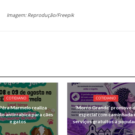
Imagem: Reprodução/Freepik
COTIDIANO
COTIDIANO
Pêra Marmelo realiza
‘Morro Grande’ promove d
ão antirrabica para cães
especial com caminhada 
e gatos
serviços gratuitos à popul