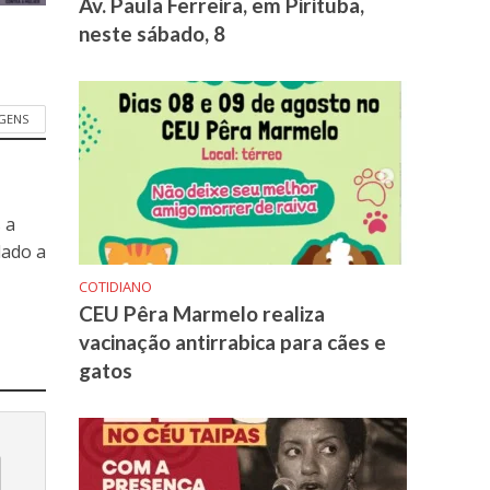
Av. Paula Ferreira, em Pirituba,
neste sábado, 8
GENS
 a
dado a
COTIDIANO
CEU Pêra Marmelo realiza
vacinação antirrabica para cães e
gatos