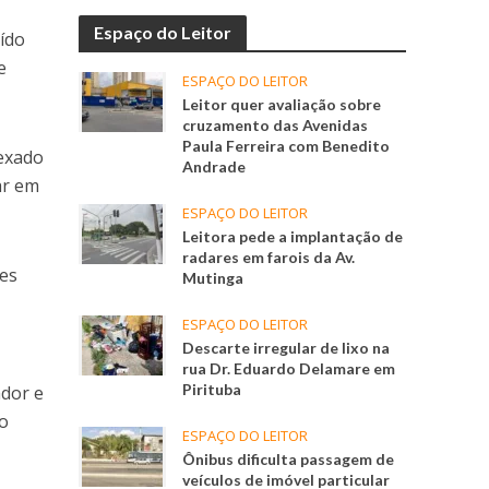
Espaço do Leitor
uído
e
ESPAÇO DO LEITOR
Leitor quer avaliação sobre
cruzamento das Avenidas
Paula Ferreira com Benedito
nexado
Andrade
ar em
ESPAÇO DO LEITOR
Leitora pede a implantação de
radares em farois da Av.
ões
Mutinga
ESPAÇO DO LEITOR
Descarte irregular de lixo na
rua Dr. Eduardo Delamare em
Pirituba
ador e
 o
ESPAÇO DO LEITOR
Ônibus dificulta passagem de
veículos de imóvel particular