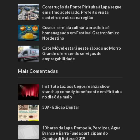
Construção da Ponte Pirituba à Lapa segue
em ritmo acelerado. Prefeito visita
canteiro de obras na região
Cuscuz, o rei da culinária brasileira é
homenageado em Festival Gastronômico
Nordestino
Cate Móvel estará neste sábado no Morro
Grande oferecendo serviços de
empregabilidade
Mais Comentadas
Instituto Luz aos Cegos realiza show
stand-up comedy beneficente em Pirituba
no dia 8 de maio
309 – Edição Digital
10 bares da Lapa, Pompeia, Perdizes, Água
Branca e Barra Funda participam do
Comida di Buteco 2019