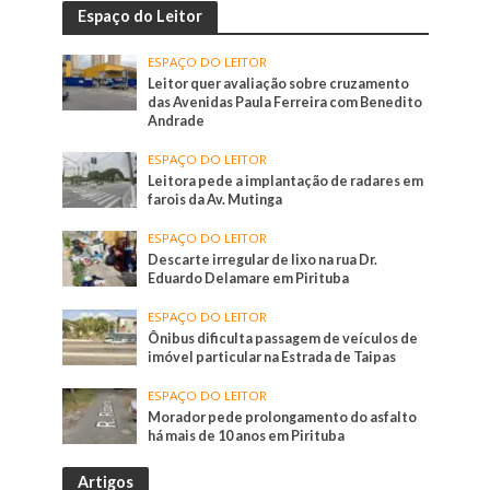
Espaço do Leitor
ESPAÇO DO LEITOR
Leitor quer avaliação sobre cruzamento
das Avenidas Paula Ferreira com Benedito
Andrade
ESPAÇO DO LEITOR
Leitora pede a implantação de radares em
farois da Av. Mutinga
ESPAÇO DO LEITOR
Descarte irregular de lixo na rua Dr.
Eduardo Delamare em Pirituba
ESPAÇO DO LEITOR
Ônibus dificulta passagem de veículos de
imóvel particular na Estrada de Taipas
ESPAÇO DO LEITOR
Morador pede prolongamento do asfalto
há mais de 10 anos em Pirituba
Artigos