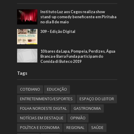
Instituto Luz aos Cegos realiza show
stand-up comedy beneficente em Pirituba
no dia 8 de maio
309 – Edição Digital
10 bares da Lapa, Pompeia, Perdizes, Água
Branca e Barra Funda participam do
Comida di Buteco 2019
Tags
COTIDIANO
EDUCAÇÃO
ENTRETENIMENTO/ESPORTES
ESPAÇO DO LEITOR
FOLHA NOROESTE DIGITAL
GASTRONOMIA
NOTÍCIAS EM DESTAQUE
OPINIÃO
POLÍTICA E ECONOMIA
REGIONAL
SAÚDE