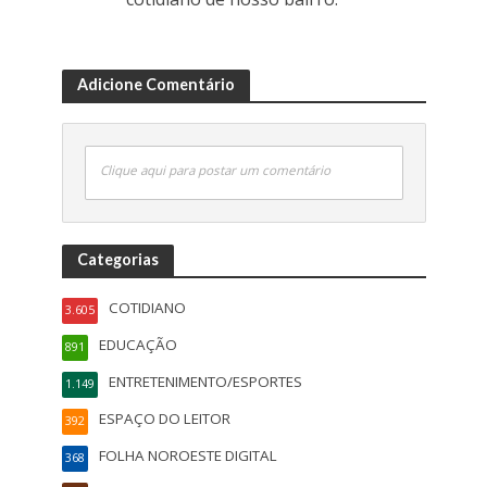
Adicione Comentário
Clique aqui para postar um comentário
Categorias
COTIDIANO
3.605
EDUCAÇÃO
891
ENTRETENIMENTO/ESPORTES
1.149
ESPAÇO DO LEITOR
392
FOLHA NOROESTE DIGITAL
368