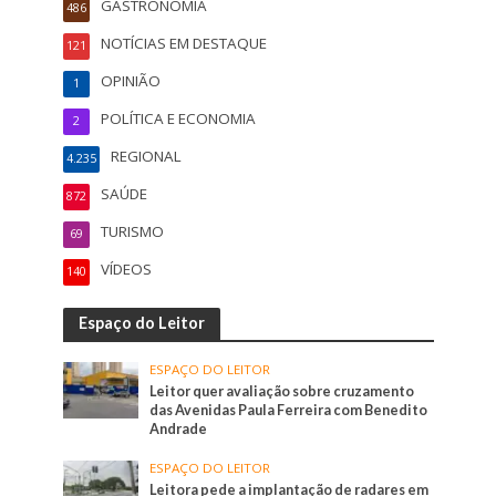
GASTRONOMIA
486
NOTÍCIAS EM DESTAQUE
121
OPINIÃO
1
POLÍTICA E ECONOMIA
2
REGIONAL
4.235
SAÚDE
872
TURISMO
69
VÍDEOS
140
Espaço do Leitor
ESPAÇO DO LEITOR
Leitor quer avaliação sobre cruzamento
das Avenidas Paula Ferreira com Benedito
Andrade
ESPAÇO DO LEITOR
Leitora pede a implantação de radares em