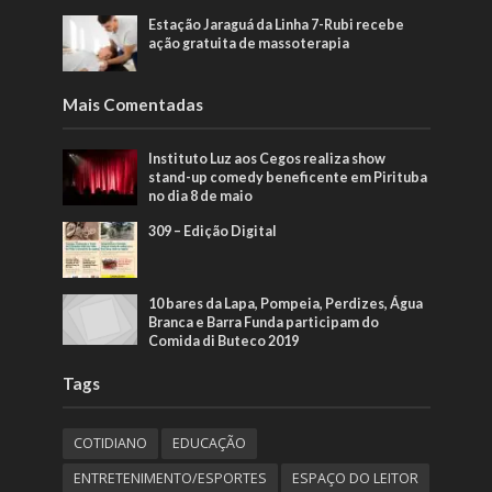
Estação Jaraguá da Linha 7-Rubi recebe
ação gratuita de massoterapia
Mais Comentadas
Instituto Luz aos Cegos realiza show
stand-up comedy beneficente em Pirituba
no dia 8 de maio
309 – Edição Digital
10 bares da Lapa, Pompeia, Perdizes, Água
Branca e Barra Funda participam do
Comida di Buteco 2019
Tags
COTIDIANO
EDUCAÇÃO
ENTRETENIMENTO/ESPORTES
ESPAÇO DO LEITOR