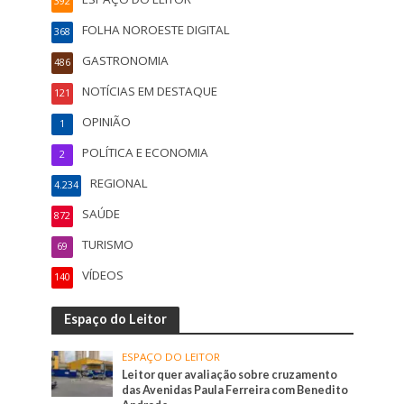
392
FOLHA NOROESTE DIGITAL
368
GASTRONOMIA
486
NOTÍCIAS EM DESTAQUE
121
OPINIÃO
1
POLÍTICA E ECONOMIA
2
REGIONAL
4.234
SAÚDE
872
TURISMO
69
VÍDEOS
140
Espaço do Leitor
ESPAÇO DO LEITOR
Leitor quer avaliação sobre cruzamento
das Avenidas Paula Ferreira com Benedito