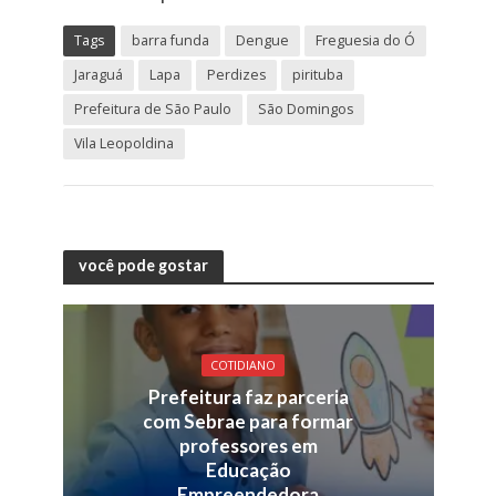
Tags
barra funda
Dengue
Freguesia do Ó
Jaraguá
Lapa
Perdizes
pirituba
Prefeitura de São Paulo
São Domingos
Vila Leopoldina
você pode gostar
COTIDIANO
Prefeitura faz parceria
com Sebrae para formar
professores em
Educação
Empreendedora