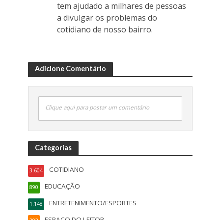
tem ajudado a milhares de pessoas
a divulgar os problemas do
cotidiano de nosso bairro.
Adicione Comentário
Clique aqui para postar um comentário
Categorias
COTIDIANO
3.604
EDUCAÇÃO
890
ENTRETENIMENTO/ESPORTES
1.148
ESPAÇO DO LEITOR