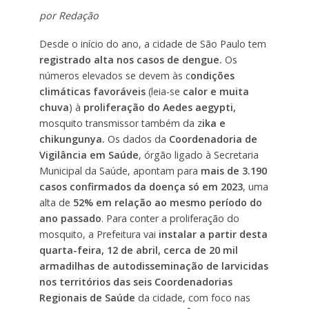
por Redação
Desde o início do ano, a cidade de São Paulo tem
registrado alta nos casos de dengue.
Os
números elevados se devem às c
ondições
climáticas favoráveis
(leia-se
calor e muita
chuva
) à
proliferação do Aedes aegypti,
mosquito transmissor também da z
ika e
chikungunya.
Os dados da
Coordenadoria de
Vigilância em Saúde
, órgão ligado à Secretaria
Municipal da Saúde, apontam para
mais de 3.190
casos confirmados da doença só em 2023
, uma
alta de
52% em relação ao mesmo período do
ano passado
. Para conter a proliferação do
mosquito, a Prefeitura vai
instalar a partir desta
quarta-feira, 12 de abril, cerca de 20 mil
armadilhas de autodisseminação de larvicidas
nos territórios das
seis
Coordenadorias
Regionais de Saúde
da cidade, com foco nas