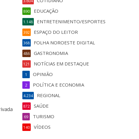
COTIDIANO
3.604
EDUCAÇÃO
890
ENTRETENIMENTO/ESPORTES
1.148
ESPAÇO DO LEITOR
392
FOLHA NOROESTE DIGITAL
368
GASTRONOMIA
486
NOTÍCIAS EM DESTAQUE
121
OPINIÃO
1
POLÍTICA E ECONOMIA
2
REGIONAL
4.234
SAÚDE
872
rivada
TURISMO
69
VÍDEOS
140