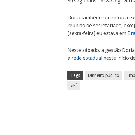
30 segundos”, disse o govern
Doria também comentou a exce
reunião de secretariado, exce
[sexta-feira] eu estava em
Bra
Neste sábado, a gestão Doria
a
rede estadual
neste início de
Tags
Dinheiro público
Emp
SP´