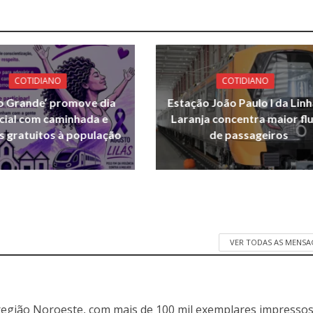
COTIDIANO
COTIDIANO
o Grande’ promove dia
Estação João Paulo I da Linh
cial com caminhada e
Laranja concentra maior fl
s gratuitos à população
de passageiros
VER TODAS AS MENSA
egião Noroeste, com mais de 100 mil exemplares impressos