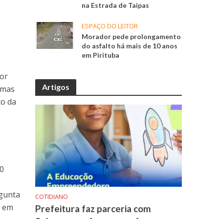
na Estrada de Taipas
ESPAÇO DO LEITOR
Morador pede prolongamento
do asfalto há mais de 10 anos
em Pirituba
ior
Artigos
amas
to da
30
rgunta
COTIDIANO
s em
Prefeitura faz parceria com