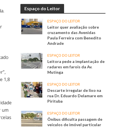
Espaço do Leitor
a.
ESPAÇO DO LEITOR
r
Leitor quer avaliação sobre
cruzamento das Avenidas
Paula Ferreira com Benedito
Andrade
ESPAÇO DO LEITOR
tado
Leitora pede a implantação de
radares em farois da Av.
r”,
Mutinga
e 1,8
ESPAÇO DO LEITOR
Descarte irregular de lixo na
rua Dr. Eduardo Delamare em
Pirituba
ridade
r um
ESPAÇO DO LEITOR
rcelas
Ônibus dificulta passagem de
veículos de imóvel particular