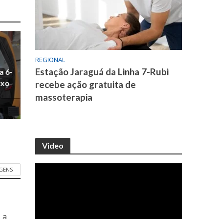
REGIONAL
Estação Jaraguá da Linha 7-Rubi
a 6-
uxo
recebe ação gratuita de
massoterapia
Video
GENS
 a