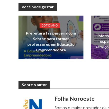
você pode gostar
COTIDIANO
Prefeitura faz parceria com
‘Morr
Sebrae para formar
espe
professores em Educação
serviço
Empreendedora
Sobre o autor
Folha Noroeste
Somos o maior prestador da r