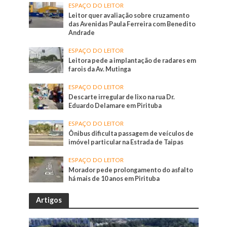
ESPAÇO DO LEITOR
Leitor quer avaliação sobre cruzamento
das Avenidas Paula Ferreira com Benedito
Andrade
ESPAÇO DO LEITOR
Leitora pede a implantação de radares em
farois da Av. Mutinga
ESPAÇO DO LEITOR
Descarte irregular de lixo na rua Dr.
Eduardo Delamare em Pirituba
ESPAÇO DO LEITOR
Ônibus dificulta passagem de veículos de
imóvel particular na Estrada de Taipas
ESPAÇO DO LEITOR
Morador pede prolongamento do asfalto
há mais de 10 anos em Pirituba
Artigos