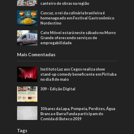
canteiro de obras na região
Cuscuz, o rei da culinária brasileira é
homenageado em Festival Gastronômico
Nordestino
Cate Móvel estará neste sábado no Morro
Grande oferecendo serviços de
empregabilidade
Mais Comentadas
Instituto Luz aos Cegos realiza show
stand-up comedy beneficente em Pirituba
no dia 8 de maio
309 – Edição Digital
10 bares da Lapa, Pompeia, Perdizes, Água
Branca e Barra Funda participam do
Comida di Buteco 2019
Tags