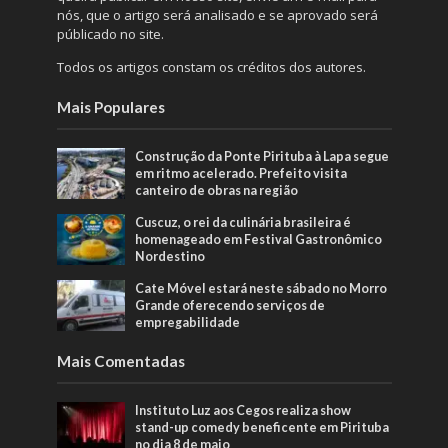
nós, que o artigo será analisado e se aprovado será
públicado no site.
Todos os artigos constam os créditos dos autores.
Mais Populares
Construção da Ponte Pirituba à Lapa segue
em ritmo acelerado. Prefeito visita
canteiro de obras na região
Cuscuz, o rei da culinária brasileira é
homenageado em Festival Gastronômico
Nordestino
Cate Móvel estará neste sábado no Morro
Grande oferecendo serviços de
empregabilidade
Mais Comentadas
Instituto Luz aos Cegos realiza show
stand-up comedy beneficente em Pirituba
no dia 8 de maio