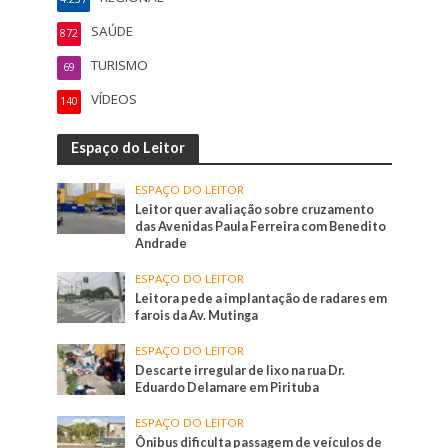
SAÚDE
872
TURISMO
69
VÍDEOS
140
Espaço do Leitor
ESPAÇO DO LEITOR
Leitor quer avaliação sobre cruzamento
das Avenidas Paula Ferreira com Benedito
Andrade
ESPAÇO DO LEITOR
Leitora pede a implantação de radares em
farois da Av. Mutinga
ESPAÇO DO LEITOR
Descarte irregular de lixo na rua Dr.
Eduardo Delamare em Pirituba
ESPAÇO DO LEITOR
Ônibus dificulta passagem de veículos de