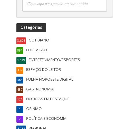
Clique aqui para postar um comentário
Categorias
COTIDIANO
3.606
EDUCAÇÃO
891
ENTRETENIMENTO/ESPORTES
1.149
ESPAÇO DO LEITOR
392
FOLHA NOROESTE DIGITAL
368
GASTRONOMIA
487
NOTÍCIAS EM DESTAQUE
121
OPINIÃO
1
POLÍTICA E ECONOMIA
2
REGIONAL
4.237