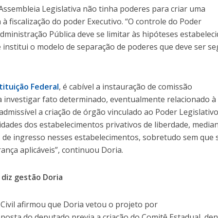
 Assembleia Legislativa não tinha poderes para criar uma
 fiscalização do poder Executivo. “O controle do Poder
dministração Pública deve se limitar às hipóteses estabeleci
e institui o modelo de separação de poderes que deve ser s
tituição Federal
, é cabível a instauração de comissão
a investigar fato determinado, eventualmente relacionado à
 admissível a criação de órgão vinculado ao Poder Legislativ
ividades dos estabelecimentos privativos de liberdade, media
 de ingresso nesses estabelecimentos, sobretudo sem que 
nça aplicáveis”, continuou Doria.
 diz gestão Doria
 Civil afirmou que Doria vetou o projeto por
roposta do deputado previa a criação do Comitê Estadual, de