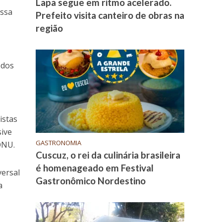
Lapa segue em ritmo acelerado.
essa
Prefeito visita canteiro de obras na
região
 dos
istas
sive
GASTRONOMIA
ONU.
Cuscuz, o rei da culinária brasileira
é homenageado em Festival
versal
Gastronômico Nordestino
a