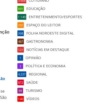
COTIDIANO
3.606
EDUCAÇÃO
891
ENTRETENIMENTO/ESPORTES
1.149
ESPAÇO DO LEITOR
392
enção
FOLHA NOROESTE DIGITAL
368
GASTRONOMIA
487
NOTÍCIAS EM DESTAQUE
121
OPINIÃO
1
POLÍTICA E ECONOMIA
2
REGIONAL
4.237
São
SAÚDE
872
TURISMO
 se
69
 São
VÍDEOS
140