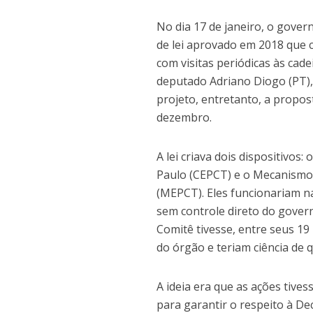
No dia 17 de janeiro, o gover
de lei aprovado em 2018 que 
com visitas periódicas às cad
deputado Adriano Diogo (PT),
projeto, entretanto, a propo
dezembro.
A lei criava dois dispositivo
Paulo (CEPCT) e o Mecanismo
(MEPCT). Eles funcionariam na
sem controle direto do gove
Comitê tivesse, entre seus 1
do órgão e teriam ciência de 
A ideia era que as ações tive
para garantir o respeito à De