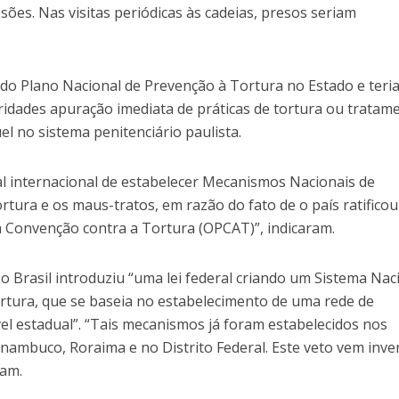
es. Nas visitas periódicas às cadeias, presos seriam
 do Plano Nacional de Prevenção à Tortura no Estado e teri
ridades apuração imediata de práticas de tortura ou tratam
l no sistema penitenciário paulista.
al internacional de estabelecer Mecanismos Nacionais de
tura e os maus-tratos, em razão do fato de o país ratifico
à Convenção contra a Tortura (OPCAT)”, indicaram.
o Brasil introduziu “uma lei federal criando um Sistema Nac
tura, que se baseia no estabelecimento de uma rede de
el estadual”. “Tais mecanismos já foram estabelecidos nos
rnambuco, Roraima e no Distrito Federal. Este veto vem inve
tam.