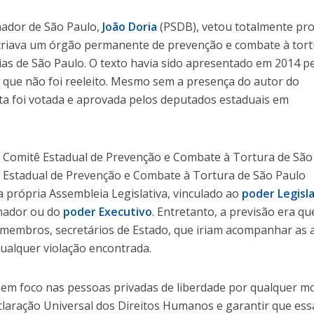
nador de São Paulo,
João Doria
(PSDB), vetou totalmente pro
criava um órgão permanente de prevenção e combate à tort
eias de São Paulo. O texto havia sido apresentado em 2014 p
 que não foi reeleito. Mesmo sem a presença do autor do
sta foi votada e aprovada pelos deputados estaduais em
s: o Comitê Estadual de Prevenção e Combate à Tortura de São
 Estadual de Prevenção e Combate à Tortura de São Paulo
 própria Assembleia Legislativa, vinculado ao
poder Legisl
rnador ou do
poder Executivo
. Entretanto, a previsão era qu
9 membros, secretários de Estado, que iriam acompanhar as 
qualquer violação encontrada.
ssem foco nas pessoas privadas de liberdade por qualquer mo
claração Universal dos Direitos Humanos e garantir que ess