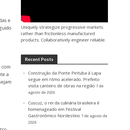
das e
Uniquely strategize progressive markets
eguido
rather than frictionless manufactured
products. Collaboratively engineer reliable.
Recent Posts
o com
Construção da Ponte Pirituba à Lapa
nte a
segue em ritmo acelerado. Prefeito
sejam
visita canteiro de obras na região
7 de
agosto de 2026
Cuscuz, o rei da culinária brasileira é
homenageado em Festival
Gastronômico Nordestino
7 de agosto de
2026
ntro