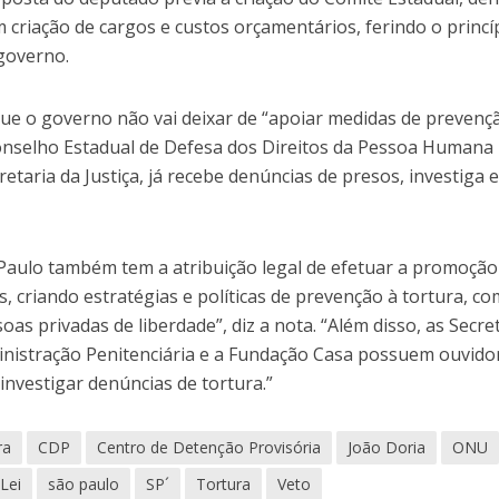
m criação de cargos e custos orçamentários, ferindo o princí
 governo.
que o governo não vai deixar de “apoiar medidas de prevenç
onselho Estadual de Defesa dos Direitos da Pessoa Humana
etaria da Justiça, já recebe denúncias de presos, investiga 
 Paulo também tem a atribuição legal de efetuar a promoção
, criando estratégias e políticas de prevenção à tortura, co
as privadas de liberdade”, diz a nota. “Além disso, as Secre
inistração Penitenciária e a Fundação Casa possuem ouvidor
investigar denúncias de tortura.”
ra
CDP
Centro de Detenção Provisória
João Doria
ONU
Lei
são paulo
SP´
Tortura
Veto