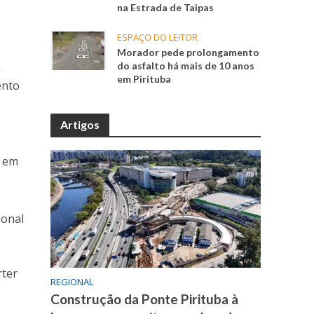
na Estrada de Taipas
ESPAÇO DO LEITOR
Morador pede prolongamento
a
do asfalto há mais de 10 anos
em Pirituba
ento
Artigos
u em
ional
rter
REGIONAL
Construção da Ponte Pirituba à