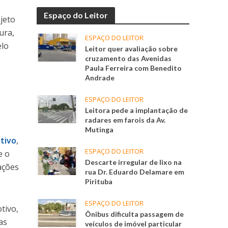
Espaço do Leitor
jeto
ura,
ESPAÇO DO LEITOR
elo
Leitor quer avaliação sobre
cruzamento das Avenidas
Paula Ferreira com Benedito
Andrade
ESPAÇO DO LEITOR
Leitora pede a implantação de
radares em farois da Av.
Mutinga
ativo
,
ESPAÇO DO LEITOR
e o
Descarte irregular de lixo na
ações
rua Dr. Eduardo Delamare em
Pirituba
ESPAÇO DO LEITOR
tivo,
Ônibus dificulta passagem de
as
veículos de imóvel particular