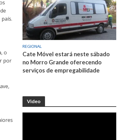
ios
 de
 país.
REGIONAL
, o
Cate Móvel estará neste sábado
r por
no Morro Grande oferecendo
serviços de empregabilidade
ave,
Video
aiores