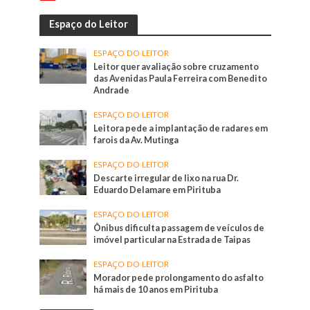
Espaço do Leitor
ESPAÇO DO LEITOR
Leitor quer avaliação sobre cruzamento
das Avenidas Paula Ferreira com Benedito
Andrade
ESPAÇO DO LEITOR
Leitora pede a implantação de radares em
farois da Av. Mutinga
ESPAÇO DO LEITOR
Descarte irregular de lixo na rua Dr.
Eduardo Delamare em Pirituba
ESPAÇO DO LEITOR
Ônibus dificulta passagem de veículos de
imóvel particular na Estrada de Taipas
ESPAÇO DO LEITOR
Morador pede prolongamento do asfalto
há mais de 10 anos em Pirituba