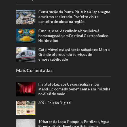
Construção da Ponte Pirituba à Lapa segue
em ritmo acelerado. Prefeito visita
canteiro de obras na região
Cuscuz, o rei da culinária brasileira é
homenageado em Festival Gastronômico
Nordestino
Cate Móvel estará neste sábado no Morro
Grande oferecendo serviços de
empregabilidade
Mais Comentadas
Instituto Luz aos Cegos realiza show
stand-up comedy beneficente em Pirituba
no dia 8 de maio
309 – Edição Digital
10 bares da Lapa, Pompeia, Perdizes, Água
Branca e Barra Funda participam do