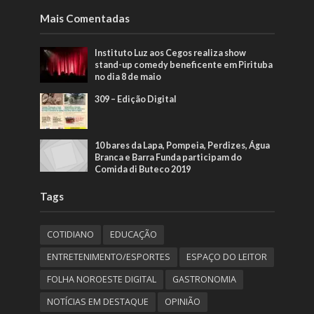
Mais Comentadas
Instituto Luz aos Cegos realiza show
stand-up comedy beneficente em Pirituba
no dia 8 de maio
309 – Edição Digital
10 bares da Lapa, Pompeia, Perdizes, Água
Branca e Barra Funda participam do
Comida di Buteco 2019
Tags
COTIDIANO
EDUCAÇÃO
ENTRETENIMENTO/ESPORTES
ESPAÇO DO LEITOR
FOLHA NOROESTE DIGITAL
GASTRONOMIA
NOTÍCIAS EM DESTAQUE
OPINIÃO