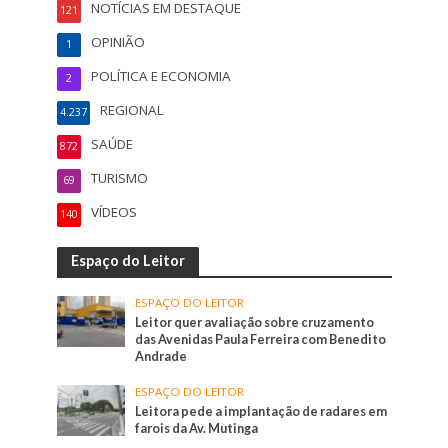
NOTÍCIAS EM DESTAQUE
121
OPINIÃO
1
POLÍTICA E ECONOMIA
2
REGIONAL
4.237
SAÚDE
872
TURISMO
69
VÍDEOS
140
Espaço do Leitor
ESPAÇO DO LEITOR
Leitor quer avaliação sobre cruzamento
das Avenidas Paula Ferreira com Benedito
Andrade
ESPAÇO DO LEITOR
Leitora pede a implantação de radares em
farois da Av. Mutinga