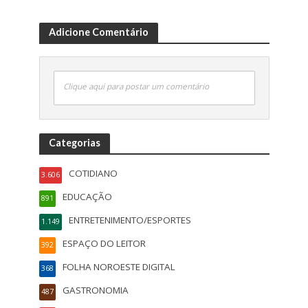
Adicione Comentário
Clique aqui para postar um comentário
Categorias
COTIDIANO
3.606
EDUCAÇÃO
891
ENTRETENIMENTO/ESPORTES
1.149
ESPAÇO DO LEITOR
392
FOLHA NOROESTE DIGITAL
368
GASTRONOMIA
487