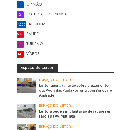
OPINIÃO
1
POLÍTICA E ECONOMIA
2
REGIONAL
4.235
SAÚDE
872
TURISMO
69
VÍDEOS
140
Espaço do Leitor
ESPAÇO DO LEITOR
Leitor quer avaliação sobre cruzamento
das Avenidas Paula Ferreira com Benedito
Andrade
ESPAÇO DO LEITOR
Leitora pede a implantação de radares em
farois da Av. Mutinga
ESPAÇO DO LEITOR