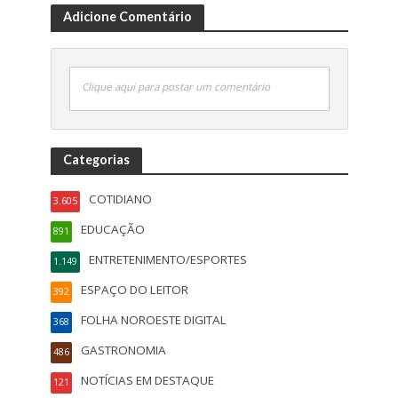
Adicione Comentário
Clique aqui para postar um comentário
Categorias
COTIDIANO
3.605
EDUCAÇÃO
891
ENTRETENIMENTO/ESPORTES
1.149
ESPAÇO DO LEITOR
392
FOLHA NOROESTE DIGITAL
368
GASTRONOMIA
486
NOTÍCIAS EM DESTAQUE
121