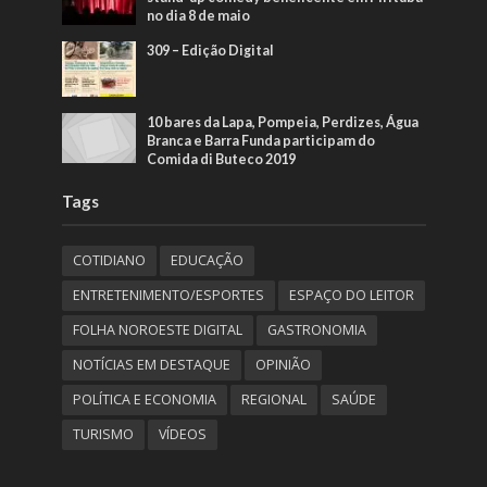
no dia 8 de maio
309 – Edição Digital
10 bares da Lapa, Pompeia, Perdizes, Água
Branca e Barra Funda participam do
Comida di Buteco 2019
Tags
COTIDIANO
EDUCAÇÃO
ENTRETENIMENTO/ESPORTES
ESPAÇO DO LEITOR
FOLHA NOROESTE DIGITAL
GASTRONOMIA
NOTÍCIAS EM DESTAQUE
OPINIÃO
POLÍTICA E ECONOMIA
REGIONAL
SAÚDE
TURISMO
VÍDEOS