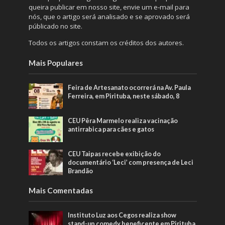
queira publicar em nosso site, envie um e-mail para
nós, que o artigo será analisado e se aprovado será
públicado no site.
Todos os artigos constam os créditos dos autores.
Mais Populares
Feira de Artesanato ocorrerá na Av. Paula
Ferreira, em Pirituba, neste sábado, 8
CEU Pêra Marmelo realiza vacinação
antirrabica para cães e gatos
CEU Taipas recebe exibição do
documentário ‘Leci’ com presença de Leci
Brandão
Mais Comentadas
Instituto Luz aos Cegos realiza show
stand-up comedy beneficente em Pirituba