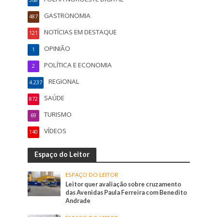
368
GASTRONOMIA
487
NOTÍCIAS EM DESTAQUE
121
OPINIÃO
1
POLÍTICA E ECONOMIA
2
REGIONAL
4.237
SAÚDE
872
TURISMO
69
VÍDEOS
140
Espaço do Leitor
ESPAÇO DO LEITOR
Leitor quer avaliação sobre cruzamento
das Avenidas Paula Ferreira com Benedito
Andrade