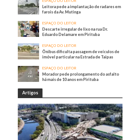
ESPAÇO DO LEITOR
Leitora pede a implantação de radares em
farois da Av. Mutinga
ESPAÇO DO LEITOR
Descarte irregular de lixo na rua Dr.
Eduardo Delamare em Pirituba
ESPAÇO DO LEITOR
Ônibus dificulta passagem de veículos de
imóvel particular na Estrada de Taipas
ESPAÇO DO LEITOR
Morador pede prolongamento do asfalto
há mais de 10 anos em Pirituba
Artigos