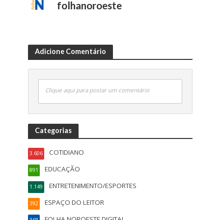
folhanoroeste
Adicione Comentário
Clique aqui para postar um comentário
Categorias
COTIDIANO
3.606
EDUCAÇÃO
891
ENTRETENIMENTO/ESPORTES
1.149
ESPAÇO DO LEITOR
392
FOLHA NOROESTE DIGITAL