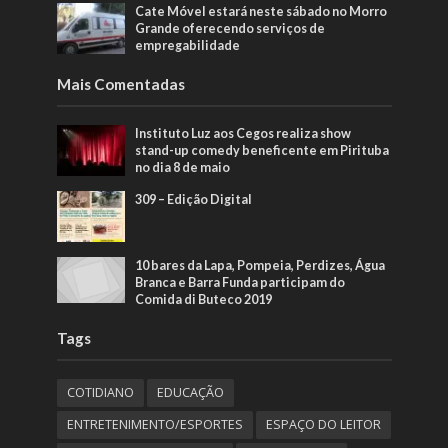
Cate Móvel estará neste sábado no Morro
Grande oferecendo serviços de
empregabilidade
Mais Comentadas
Instituto Luz aos Cegos realiza show
stand-up comedy beneficente em Pirituba
no dia 8 de maio
309 – Edição Digital
10 bares da Lapa, Pompeia, Perdizes, Água
Branca e Barra Funda participam do
Comida di Buteco 2019
Tags
COTIDIANO
EDUCAÇÃO
ENTRETENIMENTO/ESPORTES
ESPAÇO DO LEITOR