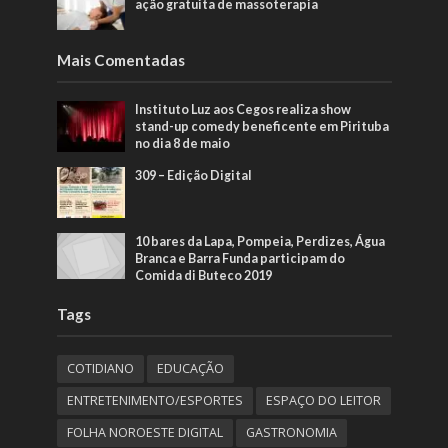
ação gratuita de massoterapia
Mais Comentadas
Instituto Luz aos Cegos realiza show
stand-up comedy beneficente em Pirituba
no dia 8 de maio
309 – Edição Digital
10 bares da Lapa, Pompeia, Perdizes, Água
Branca e Barra Funda participam do
Comida di Buteco 2019
Tags
COTIDIANO
EDUCAÇÃO
ENTRETENIMENTO/ESPORTES
ESPAÇO DO LEITOR
FOLHA NOROESTE DIGITAL
GASTRONOMIA