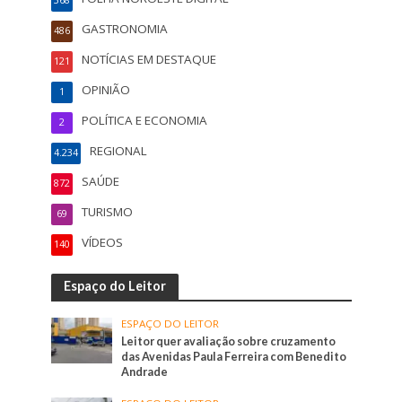
368
GASTRONOMIA
486
NOTÍCIAS EM DESTAQUE
121
OPINIÃO
1
POLÍTICA E ECONOMIA
2
REGIONAL
4.234
SAÚDE
872
TURISMO
69
VÍDEOS
140
Espaço do Leitor
ESPAÇO DO LEITOR
Leitor quer avaliação sobre cruzamento
das Avenidas Paula Ferreira com Benedito
Andrade