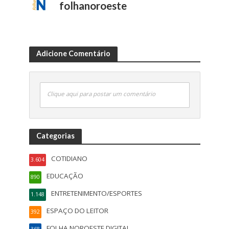
folhanoroeste
Adicione Comentário
Clique aqui para postar um comentário
Categorias
COTIDIANO
3.604
EDUCAÇÃO
890
ENTRETENIMENTO/ESPORTES
1.148
ESPAÇO DO LEITOR
392
FOLHA NOROESTE DIGITAL