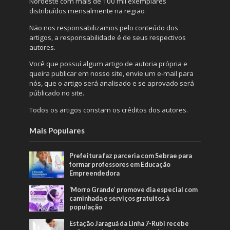
Noroeste com mais de 100 mil exemplares
distribuídos mensalmente na região
Não nos responsabilizamos pelo conteúdo dos
artigos, a responsabilidade é de seus respectivos
autores.
Você que possuí algum artigo de autoria própria e
queira publicar em nosso site, envie um e-mail para
nós, que o artigo será analisado e se aprovado será
públicado no site.
Todos os artigos constam os créditos dos autores.
Mais Populares
Prefeitura faz parceria com Sebrae para
formar professores em Educação
Empreendedora
‘Morro Grande’ promove dia especial com
caminhada e serviços gratuitos à
população
Estação Jaraguá da Linha 7-Rubi recebe