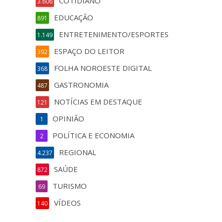
COTIDIANO
3.606
EDUCAÇÃO
891
ENTRETENIMENTO/ESPORTES
1.149
ESPAÇO DO LEITOR
392
FOLHA NOROESTE DIGITAL
368
GASTRONOMIA
487
NOTÍCIAS EM DESTAQUE
121
OPINIÃO
1
POLÍTICA E ECONOMIA
2
REGIONAL
4.237
SAÚDE
872
TURISMO
69
VÍDEOS
140