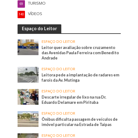
TURISMO
69
VÍDEOS
140
Espaço do Leitor
ESPAÇO DO LEITOR
Leitor quer avaliação sobre cruzamento
das Avenidas Paula Ferreira com Benedito
Andrade
ESPAÇO DO LEITOR
Leitora pede a implantação de radares em
farois da Av. Mutinga
ESPAÇO DO LEITOR
Descarte irregular de lixo na rua Dr.
Eduardo Delamare em Pirituba
ESPAÇO DO LEITOR
Ônibus dificulta passagem de veículos de
imóvel particular na Estrada de Taipas
ESPAÇO DO LEITOR