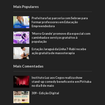
Mais Populares
Prefeitura faz parceria com Sebrae para
formar professores em Educação
Empreendedora
‘Morro Grande’ promove dia especial com
caminhada e serviços gratuitos à
população
Estação Jaraguá da Linha 7-Rubi recebe
ação gratuita de massoterapia
Mais Comentadas
Instituto Luz aos Cegos realiza show
stand-up comedy beneficente em Pirituba
no dia 8 de maio
309 – Edição Digital