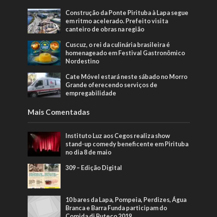
Construção da Ponte Pirituba à Lapa segue
em ritmo acelerado. Prefeito visita
canteiro de obras na região
Cuscuz, o rei da culinária brasileira é
homenageado em Festival Gastronômico
Nordestino
Cate Móvel estará neste sábado no Morro
Grande oferecendo serviços de
empregabilidade
Mais Comentadas
Instituto Luz aos Cegos realiza show
stand-up comedy beneficente em Pirituba
no dia 8 de maio
309 – Edição Digital
10 bares da Lapa, Pompeia, Perdizes, Água
Branca e Barra Funda participam do
Comida di Buteco 2019