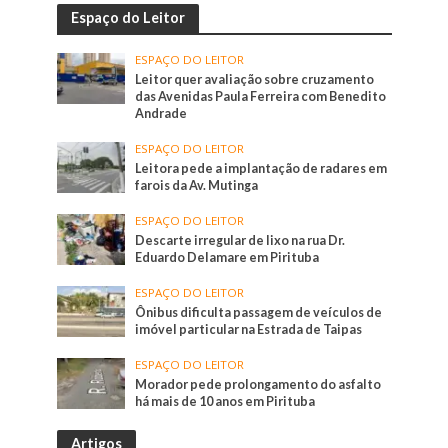
Espaço do Leitor
ESPAÇO DO LEITOR
Leitor quer avaliação sobre cruzamento
das Avenidas Paula Ferreira com Benedito
Andrade
ESPAÇO DO LEITOR
Leitora pede a implantação de radares em
farois da Av. Mutinga
ESPAÇO DO LEITOR
Descarte irregular de lixo na rua Dr.
Eduardo Delamare em Pirituba
ESPAÇO DO LEITOR
Ônibus dificulta passagem de veículos de
imóvel particular na Estrada de Taipas
ESPAÇO DO LEITOR
Morador pede prolongamento do asfalto
há mais de 10 anos em Pirituba
Artigos