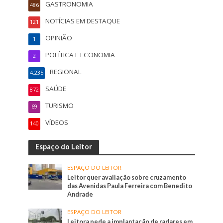
GASTRONOMIA
486
NOTÍCIAS EM DESTAQUE
121
OPINIÃO
1
POLÍTICA E ECONOMIA
2
REGIONAL
4.235
SAÚDE
872
TURISMO
69
VÍDEOS
140
Espaço do Leitor
ESPAÇO DO LEITOR
Leitor quer avaliação sobre cruzamento
das Avenidas Paula Ferreira com Benedito
Andrade
ESPAÇO DO LEITOR
Leitora pede a implantação de radares em