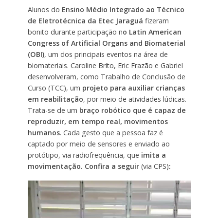
Alunos do
Ensino Médio Integrado ao Técnico
de Eletrotécnica da Etec Jaraguá
fizeram
bonito durante participação n
o Latin American
Congress of Artificial Organs and Biomaterial
(OBI)
, um dos principais eventos na área de
biomateriais. Caroline Brito, Eric Frazão e Gabriel
desenvolveram, como Trabalho de Conclusão de
Curso (TCC), um
projeto para auxiliar crianças
em reabilitação
, por meio de atividades lúdicas.
Trata-se de um
braço robótico que é capaz de
reproduzir, em tempo real, movimentos
humanos
. Cada gesto que a pessoa faz é
captado por meio de sensores e enviado ao
protótipo, via radiofrequência, que
imita a
movimentação. Confira a seguir
(via CPS)
:
Tocador
de
vídeo