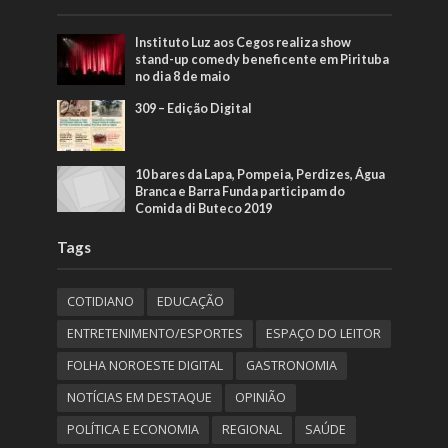
Instituto Luz aos Cegos realiza show
stand-up comedy beneficente em Pirituba
no dia 8 de maio
309 – Edição Digital
10 bares da Lapa, Pompeia, Perdizes, Água
Branca e Barra Funda participam do
Comida di Buteco 2019
Tags
COTIDIANO
EDUCAÇÃO
ENTRETENIMENTO/ESPORTES
ESPAÇO DO LEITOR
FOLHA NOROESTE DIGITAL
GASTRONOMIA
NOTÍCIAS EM DESTAQUE
OPINIÃO
POLÍTICA E ECONOMIA
REGIONAL
SAÚDE