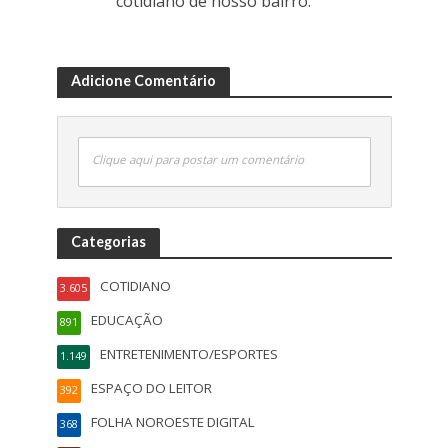
cotidiano de nosso bairro.
Adicione Comentário
Clique aqui para postar um comentário
Categorias
COTIDIANO
3.605
EDUCAÇÃO
891
ENTRETENIMENTO/ESPORTES
1.149
ESPAÇO DO LEITOR
392
FOLHA NOROESTE DIGITAL
368