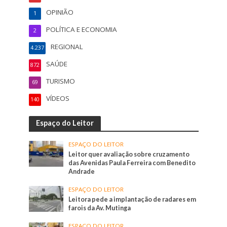
OPINIÃO
1
POLÍTICA E ECONOMIA
2
REGIONAL
4.237
SAÚDE
872
TURISMO
69
VÍDEOS
140
Espaço do Leitor
ESPAÇO DO LEITOR
Leitor quer avaliação sobre cruzamento
das Avenidas Paula Ferreira com Benedito
Andrade
ESPAÇO DO LEITOR
Leitora pede a implantação de radares em
farois da Av. Mutinga
ESPAÇO DO LEITOR