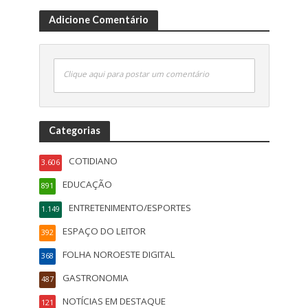
Adicione Comentário
Clique aqui para postar um comentário
Categorias
COTIDIANO
3.606
EDUCAÇÃO
891
ENTRETENIMENTO/ESPORTES
1.149
ESPAÇO DO LEITOR
392
FOLHA NOROESTE DIGITAL
368
GASTRONOMIA
487
NOTÍCIAS EM DESTAQUE
121