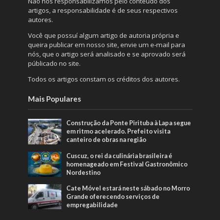
Não nos responsabilizamos pelo conteúdo dos
artigos, a responsabilidade é de seus respectivos
autores.
Você que possuí algum artigo de autoria própria e
queira publicar em nosso site, envie um e-mail para
nós, que o artigo será analisado e se aprovado será
públicado no site.
Todos os artigos constam os créditos dos autores.
Mais Populares
Construção da Ponte Pirituba à Lapa segue
em ritmo acelerado. Prefeito visita
canteiro de obras na região
Cuscuz, o rei da culinária brasileira é
homenageado em Festival Gastronômico
Nordestino
Cate Móvel estará neste sábado no Morro
Grande oferecendo serviços de
empregabilidade