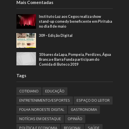
Mais Comentadas
Instituto Luz aos Cegos realiza show
stand-up comedy beneficente em Pirituba
no dia 8 de maio
309 – Edição Digital
10 bares da Lapa, Pompeia, Perdizes, Água
Branca e Barra Funda participam do
Comida di Buteco 2019
Tags
COTIDIANO
EDUCAÇÃO
ENTRETENIMENTO/ESPORTES
ESPAÇO DO LEITOR
FOLHA NOROESTE DIGITAL
GASTRONOMIA
NOTÍCIAS EM DESTAQUE
OPINIÃO
POLÍTICA E ECONOMIA
REGIONAL
SAÚDE