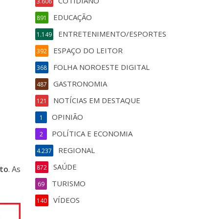
COTIDIANO
3.606
EDUCAÇÃO
891
ENTRETENIMENTO/ESPORTES
1.149
ESPAÇO DO LEITOR
392
FOLHA NOROESTE DIGITAL
368
GASTRONOMIA
487
NOTÍCIAS EM DESTAQUE
121
OPINIÃO
1
POLÍTICA E ECONOMIA
2
REGIONAL
4.237
SAÚDE
872
sto
. As
TURISMO
69
VÍDEOS
140