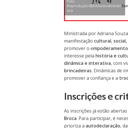
Foto:
Reprodução/@bibliotecabritobr
oca
Ministrada por Adriana Souza 
manifestação
cultural, social
promover o e
mpoderamento li
interesse pela
história e cul
dinâmica e interativa
, com v
brincadeiras.
Dinâmicas de in
promover a confiança e a
troc
Inscrições e cri
As inscrições já estão abertas
Broca
. Para participar, é nece
prioriza a
autodeclaração
, d