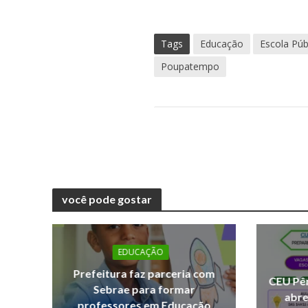
Tags
Educação
Escola Púb
Poupatempo
você pode gostar
EDUCAÇÃO
Prefeitura faz parceria com
CEU Pêr
Sebrae para formar
abre
professores em Educação