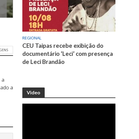
REGIONAL
CEU Taipas recebe exibição do
GENS
documentário ‘Leci’ com presença
de Leci Brandão
 a
dado a
Video