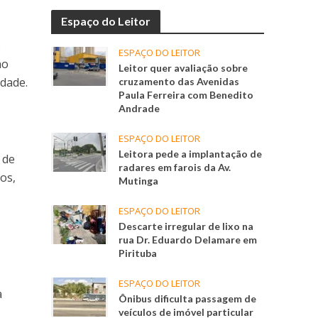
Espaço do Leitor
.
ESPAÇO DO LEITOR
no
Leitor quer avaliação sobre
dade.
cruzamento das Avenidas
Paula Ferreira com Benedito
Andrade
ESPAÇO DO LEITOR
Leitora pede a implantação de
 de
radares em farois da Av.
os,
Mutinga
ESPAÇO DO LEITOR
Descarte irregular de lixo na
rua Dr. Eduardo Delamare em
Pirituba
ESPAÇO DO LEITOR
a
Ônibus dificulta passagem de
veículos de imóvel particular