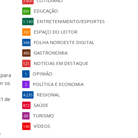
COTIDIANO
3.605
EDUCAÇÃO
891
ENTRETENIMENTO/ESPORTES
1.149
ESPAÇO DO LEITOR
392
FOLHA NOROESTE DIGITAL
368
GASTRONOMIA
486
NOTÍCIAS EM DESTAQUE
121
OPINIÃO
1
 para
er os
POLÍTICA E ECONOMIA
2
REGIONAL
4.235
31 de
SAÚDE
872
TURISMO
69
VÍDEOS
140
,