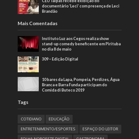
CEU Taipas recebe exibição do
documentário ‘Leci’ com presença de Leci
Brandão
Mais Comentadas
Instituto Luz aos Cegos realiza show
stand-up comedy beneficente em Pirituba
no dia 8 de maio
309 – Edição Digital
10 bares da Lapa, Pompeia, Perdizes, Água
Branca e Barra Funda participam do
Comida di Buteco 2019
Tags
COTIDIANO
EDUCAÇÃO
ENTRETENIMENTO/ESPORTES
ESPAÇO DO LEITOR
FOLHA NOROESTE DIGITAL
GASTRONOMIA