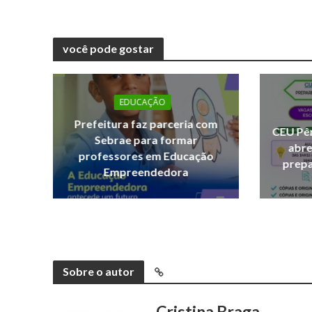
você pode gostar
EDUCAÇÃO
Prefeitura faz parceria com
CEU Pêr
Sebrae para formar
abre
professores em Educação
prepa
Empreendedora
Sobre o autor
Cristina Braga