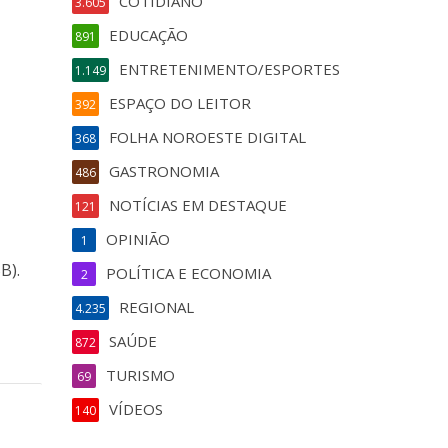
COTIDIANO
3.605
EDUCAÇÃO
891
ENTRETENIMENTO/ESPORTES
1.149
ESPAÇO DO LEITOR
392
FOLHA NOROESTE DIGITAL
368
GASTRONOMIA
486
NOTÍCIAS EM DESTAQUE
121
OPINIÃO
1
B).
POLÍTICA E ECONOMIA
2
REGIONAL
4.235
SAÚDE
872
TURISMO
69
VÍDEOS
140