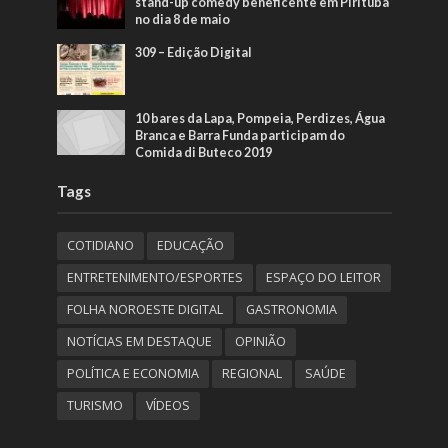
stand-up comedy beneficente em Pirituba
no dia 8 de maio
309 – Edição Digital
10 bares da Lapa, Pompeia, Perdizes, Água
Branca e Barra Funda participam do
Comida di Buteco 2019
Tags
COTIDIANO
EDUCAÇÃO
ENTRETENIMENTO/ESPORTES
ESPAÇO DO LEITOR
FOLHA NOROESTE DIGITAL
GASTRONOMIA
NOTÍCIAS EM DESTAQUE
OPINIÃO
POLÍTICA E ECONOMIA
REGIONAL
SAÚDE
TURISMO
VÍDEOS