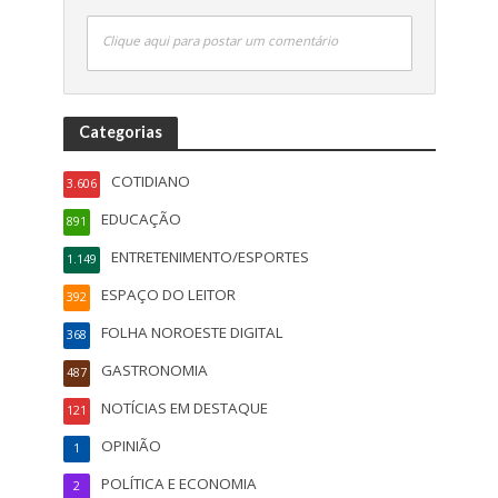
Clique aqui para postar um comentário
Categorias
COTIDIANO
3.606
EDUCAÇÃO
891
ENTRETENIMENTO/ESPORTES
1.149
ESPAÇO DO LEITOR
392
FOLHA NOROESTE DIGITAL
368
GASTRONOMIA
487
NOTÍCIAS EM DESTAQUE
121
OPINIÃO
1
POLÍTICA E ECONOMIA
2