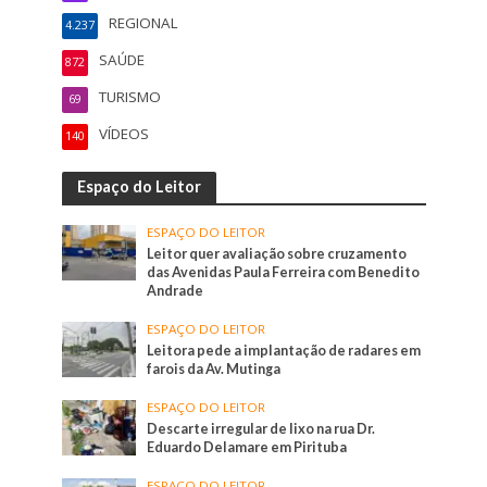
REGIONAL
4.237
SAÚDE
872
TURISMO
69
VÍDEOS
140
Espaço do Leitor
ESPAÇO DO LEITOR
Leitor quer avaliação sobre cruzamento
das Avenidas Paula Ferreira com Benedito
Andrade
ESPAÇO DO LEITOR
Leitora pede a implantação de radares em
farois da Av. Mutinga
ESPAÇO DO LEITOR
Descarte irregular de lixo na rua Dr.
Eduardo Delamare em Pirituba
ESPAÇO DO LEITOR