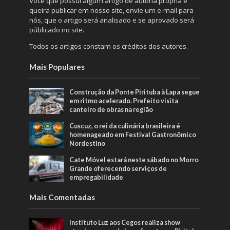
Você que possuí algum artigo de autoria própria e
queira publicar em nosso site, envie um e-mail para
nós, que o artigo será analisado e se aprovado será
públicado no site.
Todos os artigos constam os créditos dos autores.
Mais Populares
Construção da Ponte Pirituba à Lapa segue
em ritmo acelerado. Prefeito visita
canteiro de obras na região
Cuscuz, o rei da culinária brasileira é
homenageado em Festival Gastronômico
Nordestino
Cate Móvel estará neste sábado no Morro
Grande oferecendo serviços de
empregabilidade
Mais Comentadas
Instituto Luz aos Cegos realiza show