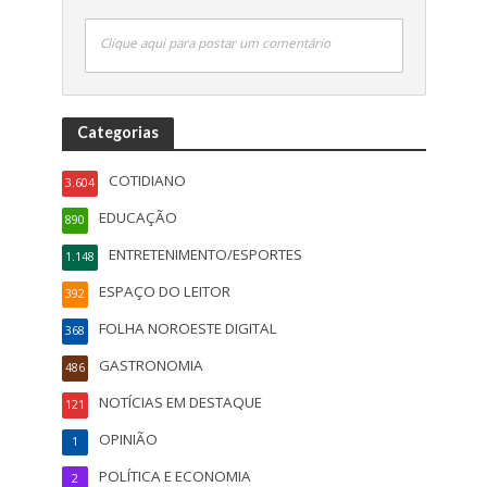
Clique aqui para postar um comentário
Categorias
COTIDIANO
3.604
EDUCAÇÃO
890
ENTRETENIMENTO/ESPORTES
1.148
ESPAÇO DO LEITOR
392
FOLHA NOROESTE DIGITAL
368
GASTRONOMIA
486
NOTÍCIAS EM DESTAQUE
121
OPINIÃO
1
POLÍTICA E ECONOMIA
2