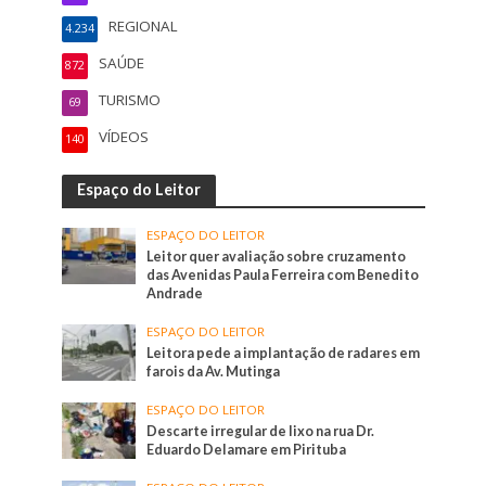
REGIONAL
4.234
SAÚDE
872
TURISMO
69
VÍDEOS
140
Espaço do Leitor
ESPAÇO DO LEITOR
Leitor quer avaliação sobre cruzamento
das Avenidas Paula Ferreira com Benedito
Andrade
ESPAÇO DO LEITOR
Leitora pede a implantação de radares em
farois da Av. Mutinga
ESPAÇO DO LEITOR
Descarte irregular de lixo na rua Dr.
Eduardo Delamare em Pirituba