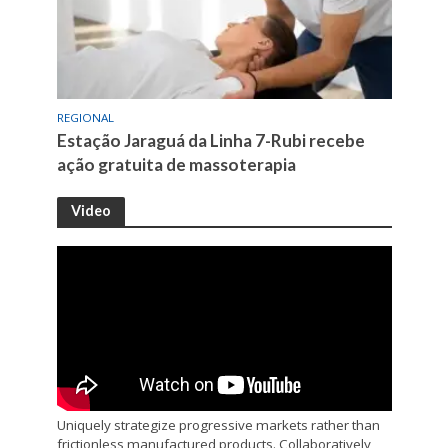
REGIONAL
Estação Jaraguá da Linha 7-Rubi recebe
ação gratuita de massoterapia
Video
Uniquely strategize progressive markets rather than
frictionless manufactured products. Collaboratively