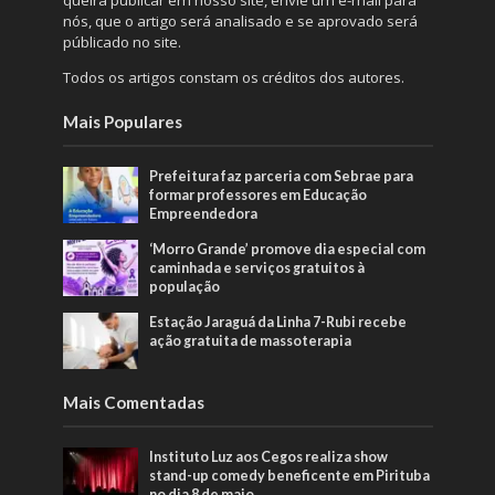
nós, que o artigo será analisado e se aprovado será
públicado no site.
Todos os artigos constam os créditos dos autores.
Mais Populares
Prefeitura faz parceria com Sebrae para
formar professores em Educação
Empreendedora
‘Morro Grande’ promove dia especial com
caminhada e serviços gratuitos à
população
Estação Jaraguá da Linha 7-Rubi recebe
ação gratuita de massoterapia
Mais Comentadas
Instituto Luz aos Cegos realiza show
stand-up comedy beneficente em Pirituba
no dia 8 de maio