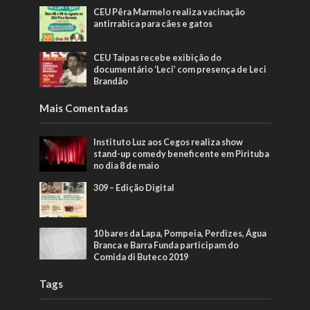
CEU Pêra Marmelo realiza vacinação
antirrabica para cães e gatos
CEU Taipas recebe exibição do
documentário ‘Leci’ com presença de Leci
Brandão
Mais Comentadas
Instituto Luz aos Cegos realiza show
stand-up comedy beneficente em Pirituba
no dia 8 de maio
309 – Edição Digital
10 bares da Lapa, Pompeia, Perdizes, Água
Branca e Barra Funda participam do
Comida di Buteco 2019
Tags