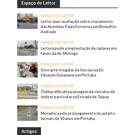
Espaço do Leitor
ESPAÇO DO LEITOR
Leitor quer avaliação sobre cruzamento
das Avenidas Paula Ferreira com Benedito
Andrade
ESPAÇO DO LEITOR
Leitora pede a implantação de radares em
farois da Av. Mutinga
ESPAÇO DO LEITOR
Descarte irregular de lixo na rua Dr.
Eduardo Delamare em Pirituba
ESPAÇO DO LEITOR
Ônibus dificulta passagem de veículos de
imóvel particular na Estrada de Taipas
ESPAÇO DO LEITOR
Morador pede prolongamento do asfalto
há mais de 10 anos em Pirituba
Artigos