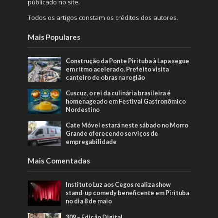
públicado no site.
Todos os artigos constam os créditos dos autores.
Mais Populares
Construção da Ponte Pirituba à Lapa segue
em ritmo acelerado. Prefeito visita
canteiro de obras na região
Cuscuz, o rei da culinária brasileira é
homenageado em Festival Gastronômico
Nordestino
Cate Móvel estará neste sábado no Morro
Grande oferecendo serviços de
empregabilidade
Mais Comentadas
Instituto Luz aos Cegos realiza show
stand-up comedy beneficente em Pirituba
no dia 8 de maio
309 – Edição Digital