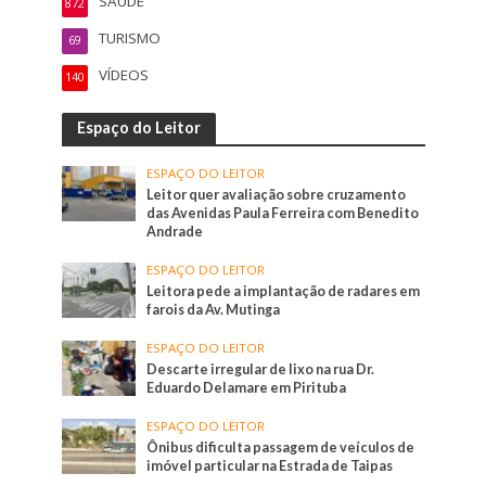
SAÚDE
872
TURISMO
69
VÍDEOS
140
Espaço do Leitor
ESPAÇO DO LEITOR
Leitor quer avaliação sobre cruzamento
das Avenidas Paula Ferreira com Benedito
Andrade
ESPAÇO DO LEITOR
Leitora pede a implantação de radares em
farois da Av. Mutinga
ESPAÇO DO LEITOR
Descarte irregular de lixo na rua Dr.
Eduardo Delamare em Pirituba
ESPAÇO DO LEITOR
Ônibus dificulta passagem de veículos de
imóvel particular na Estrada de Taipas