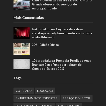
Cate Móvel estará neste sábado no Morro
Grande oferecendo serviços de
empregabilidade
Mais Comentadas
Instituto Luz aos Cegos realiza show
stand-up comedy beneficente em Pirituba
no dia 8 de maio
309 – Edição Digital
10 bares da Lapa, Pompeia, Perdizes, Água
Branca e Barra Funda participam do
Comida di Buteco 2019
Tags
COTIDIANO
EDUCAÇÃO
ENTRETENIMENTO/ESPORTES
ESPAÇO DO LEITOR
FOLHA NOROESTE DIGITAL
GASTRONOMIA