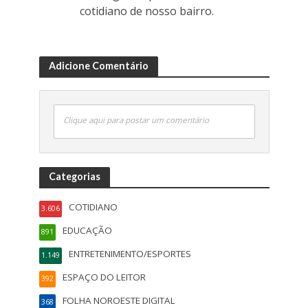
cotidiano de nosso bairro.
Adicione Comentário
Clique aqui para postar um comentário
Categorias
COTIDIANO
3.606
EDUCAÇÃO
891
ENTRETENIMENTO/ESPORTES
1.149
ESPAÇO DO LEITOR
392
FOLHA NOROESTE DIGITAL
368