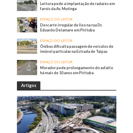
Leitora pede a implantação de radares em
farois da Av. Mutinga
ESPAÇO DO LEITOR
Descarte irregular de lixo na rua Dr.
Eduardo Delamare em Pirituba
ESPAÇO DO LEITOR
Ônibus dificulta passagem de veículos de
imóvel particular na Estrada de Taipas
ESPAÇO DO LEITOR
Morador pede prolongamento do asfalto
há mais de 10 anos em Pirituba
Artigos