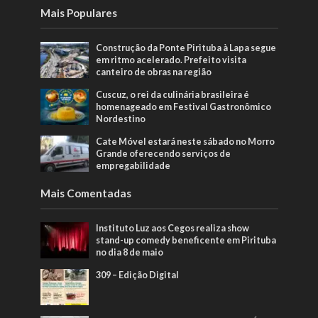
Mais Populares
Construção da Ponte Pirituba à Lapa segue
em ritmo acelerado. Prefeito visita
canteiro de obras na região
Cuscuz, o rei da culinária brasileira é
homenageado em Festival Gastronômico
Nordestino
Cate Móvel estará neste sábado no Morro
Grande oferecendo serviços de
empregabilidade
Mais Comentadas
Instituto Luz aos Cegos realiza show
stand-up comedy beneficente em Pirituba
no dia 8 de maio
309 – Edição Digital